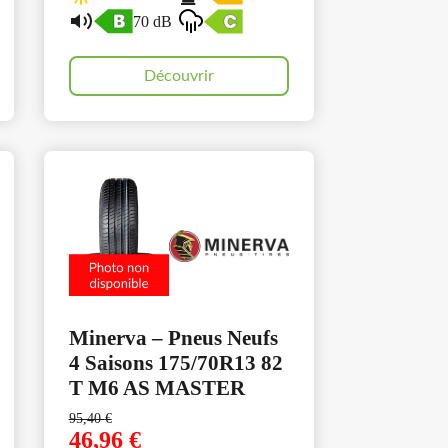
70 dB
Découvrir
Minerva – Pneus Neufs
4 Saisons 175/70R13 82
T M6 AS MASTER
95,40
€
46,96
€