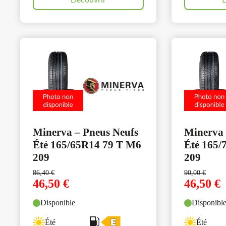
Découvrir
D
Minerva – Pneus Neufs
Minerva 
Été 165/65R14 79 T M6
Été 165/
209
209
86,40
€
90,00
€
46,50
€
46,50
€
Disponible
Disponibl
Été
Été