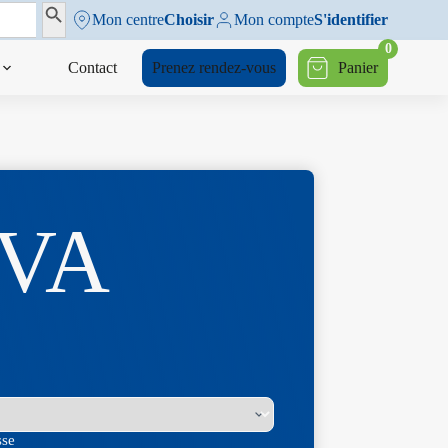
Search Button
Mon centre
Choisir
Mon compte
S'identifier
0
Contact
Prenez rendez-vous
Panier
RVA
sse