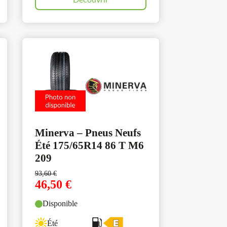
Découvrir
Minerva – Pneus Neufs
Été 175/65R14 86 T M6
209
93,60
€
46,50
€
Disponible
Été