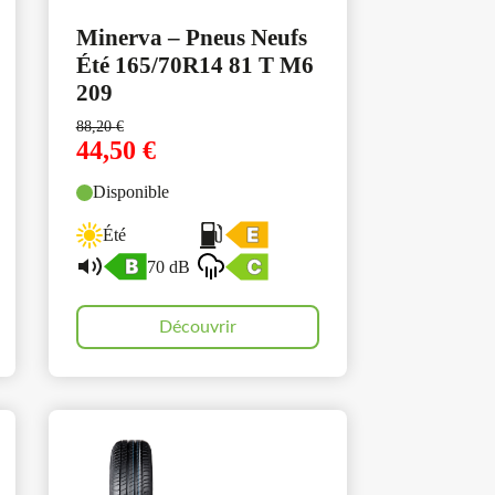
Minerva – Pneus Neufs
Été 165/70R14 81 T M6
209
88,20
€
44,50
€
Disponible
Été
70 dB
Découvrir