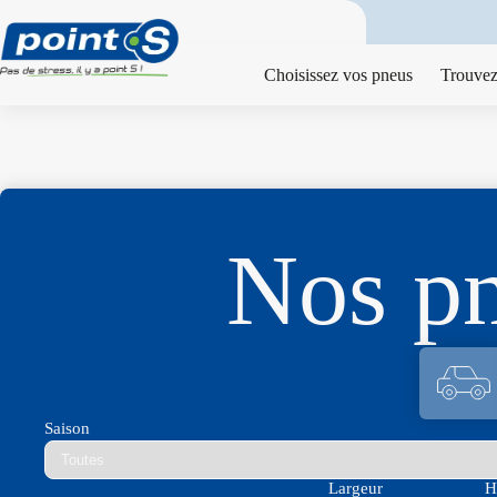
Passer
au
contenu
Choisissez vos pneus
Trouvez
Nos p
Saison
Largeur
H