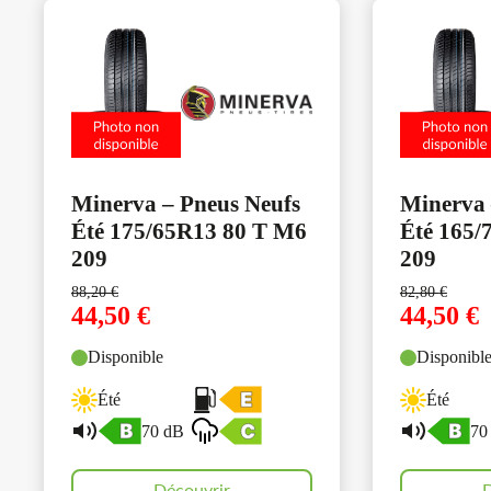
Minerva – Pneus Neufs
Minerva 
Été 175/65R13 80 T M6
Été 165/
209
209
88,20
€
82,80
€
44,50
€
44,50
€
Disponible
Disponibl
Été
Été
70 dB
70