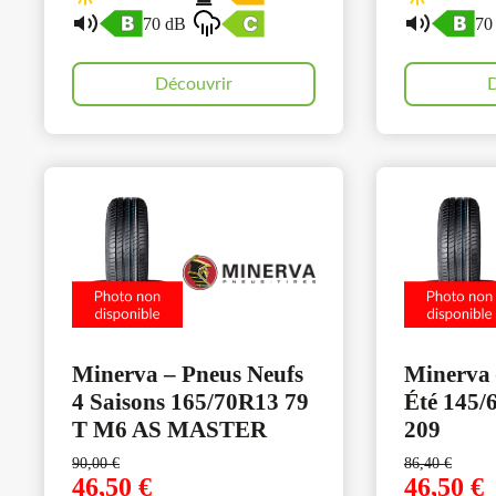
70 dB
70
Découvrir
D
Minerva – Pneus Neufs
Minerva 
4 Saisons 165/70R13 79
Été 145/
T M6 AS MASTER
209
90,00
€
86,40
€
46,50
€
46,50
€