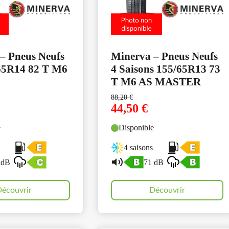
– Pneus Neufs
Minerva – Pneus Neufs
65R14 82 T M6
4 Saisons 155/65R13 73
T M6 AS MASTER
88,20
€
44,50
€
e
Disponible
4 saisons
 dB
71 dB
écouvrir
Découvrir