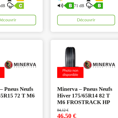
 dB
71 dB
écouvrir
Découvrir
– Pneus Neufs
Minerva – Pneus Neufs
65R15 72 T M6
Hiver 175/65R14 82 T
M6 FROSTRACK HP
84,12
€
46,50
€