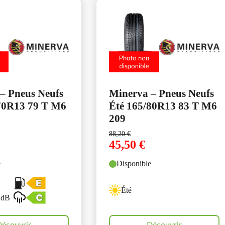
– Pneus Neufs
Minerva – Pneus Neufs
70R13 79 T M6
Été 165/80R13 83 T M6
209
88,20
€
45,50
€
e
Disponible
Été
 dB