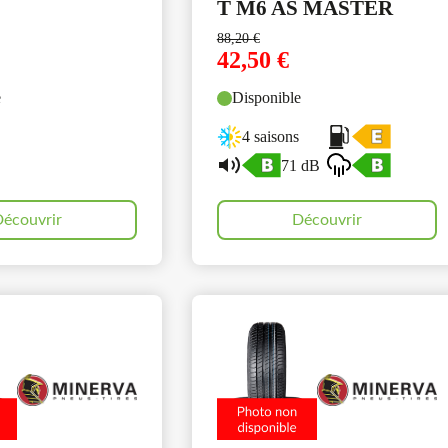
T M6 AS MASTER
88,20
€
42,50
€
e
Disponible
4 saisons
71 dB
écouvrir
Découvrir