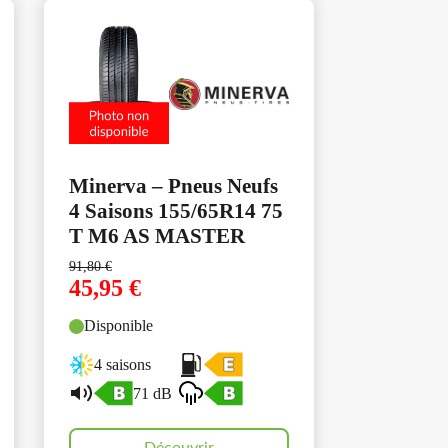
Minerva – Pneus Neufs
4 Saisons 155/65R14 75
T M6 AS MASTER
91,80
€
45,95
€
Disponible
4 saisons
71 dB