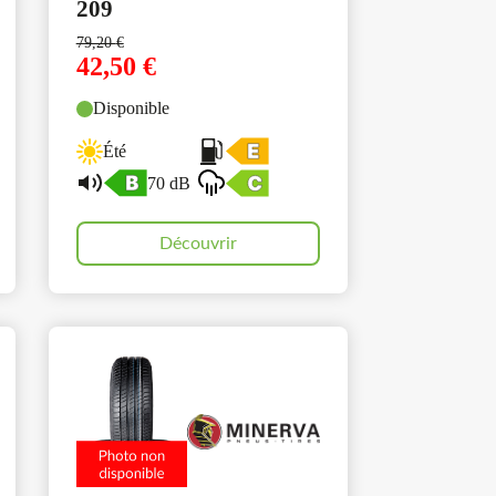
209
79,20
€
42,50
€
Disponible
Été
70 dB
Découvrir