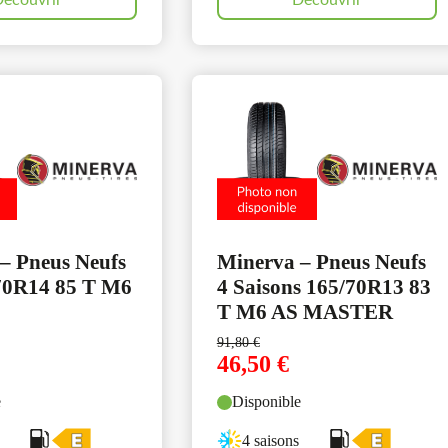
écouvrir
Découvrir
– Pneus Neufs
Minerva – Pneus Neufs
70R14 85 T M6
4 Saisons 165/70R13 83
T M6 AS MASTER
91,80
€
46,50
€
e
Disponible
4 saisons