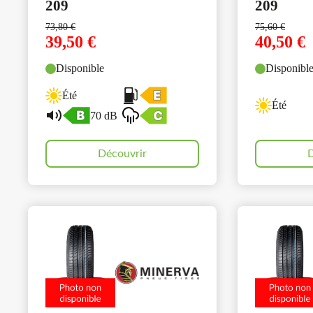
209
209
73,80
€
75,60
€
39,50
€
40,50
€
Disponible
Disponibl
Été
Été
70 dB
Découvrir
D