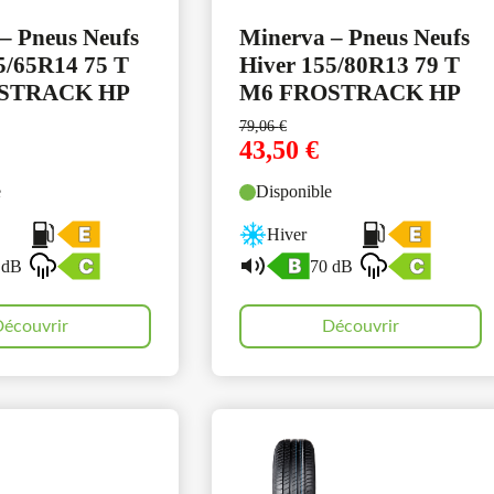
– Pneus Neufs
Minerva – Pneus Neufs
5/65R14 75 T
Hiver 155/80R13 79 T
STRACK HP
M6 FROSTRACK HP
79,06
€
43,50
€
e
Disponible
Hiver
 dB
70 dB
écouvrir
Découvrir