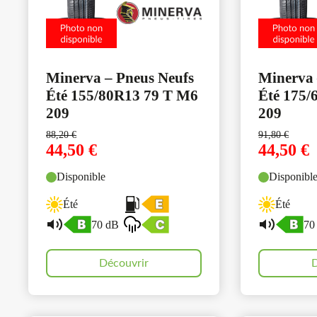
Minerva – Pneus Neufs
Minerva 
Été 155/80R13 79 T M6
Été 175/
209
209
88,20
€
91,80
€
44,50
€
44,50
€
Disponible
Disponibl
Été
Été
70 dB
70
Découvrir
D