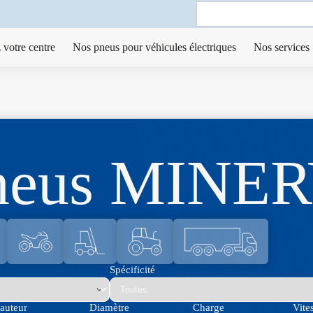
Search
for:
 votre centre
Nos pneus pour véhicules électriques
Nos services
neus MINE
Spécificité
auteur
Diamètre
Charge
Vite