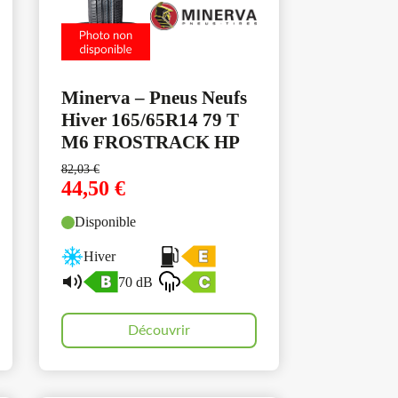
Minerva – Pneus Neufs
Hiver 165/65R14 79 T
M6 FROSTRACK HP
82,03
€
44,50
€
Disponible
Hiver
70 dB
Découvrir