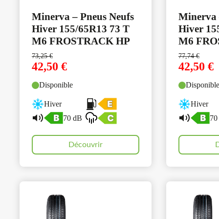
Minerva – Pneus Neufs
Minerva 
Hiver 155/65R13 73 T
Hiver 15
M6 FROSTRACK HP
M6 FRO
73,25
€
77,74
€
42,50
€
42,50
€
Disponible
Disponibl
Hiver
Hiver
70 dB
70
Découvrir
D