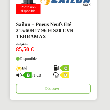
Sailun – Pneus Neufs Été
215/60R17 96 H S20 CVR
TERRAMAX
227,40
€
85,50
€
Disponible
Été
71 dB
Découvrir