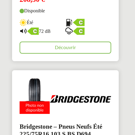
Disponible
Été
72 dB
Découvrir
Bridgestone – Pneus Neufs Été
225/75R16 103 S BS D694