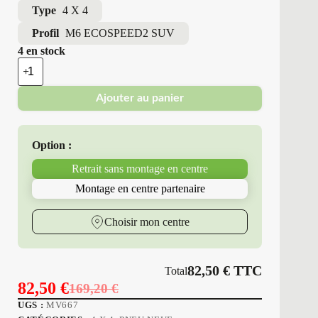
Type
4 X 4
Profil
M6 ECOSPEED2 SUV
4 en stock
quantité
de
Minerva
Ajouter au panier
-
Pneus
Neufs
Été
Option :
225/65R17
102
Retrait sans montage en centre
V
M6
Montage en centre partenaire
ECOSPEED2
SUV
Choisir mon centre
82,50
€
TTC
Total
82,50
€
169,20
€
Le
Le
UGS :
MV667
prix
prix