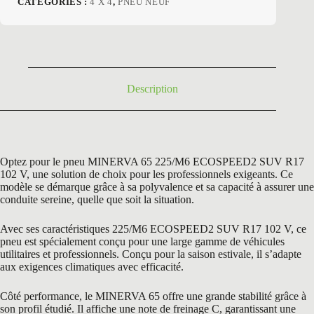
CATÉGORIES :
4 X 4
,
PNEU NEUF
initial
actuel
était :
est :
169,20 €.
82,50 €.
Description
Optez pour le pneu MINERVA 65 225/M6 ECOSPEED2 SUV R17
102 V, une solution de choix pour les professionnels exigeants. Ce
modèle se démarque grâce à sa polyvalence et sa capacité à assurer une
conduite sereine, quelle que soit la situation.
Avec ses caractéristiques 225/M6 ECOSPEED2 SUV R17 102 V, ce
pneu est spécialement conçu pour une large gamme de véhicules
utilitaires et professionnels. Conçu pour la saison estivale, il s’adapte
aux exigences climatiques avec efficacité.
Côté performance, le MINERVA 65 offre une grande stabilité grâce à
son profil étudié. Il affiche une note de freinage C, garantissant une