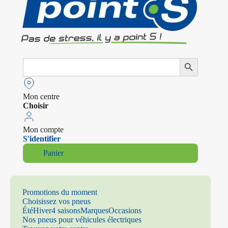
Search
Search Button
for:
Mon centre
Choisir
Mon compte
S'identifier
Panier
Promotions du moment
Choisissez vos pneus
Été
Hiver
4 saisons
Marques
Occasions
Nos pneus pour véhicules électriques