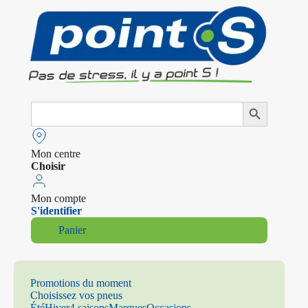
Search
Search Button
for:
Mon centre
Choisir
Mon compte
S'identifier
Panier
Promotions du moment
Choisissez vos pneus
Été
Hiver
4 saisons
Marques
Occasions