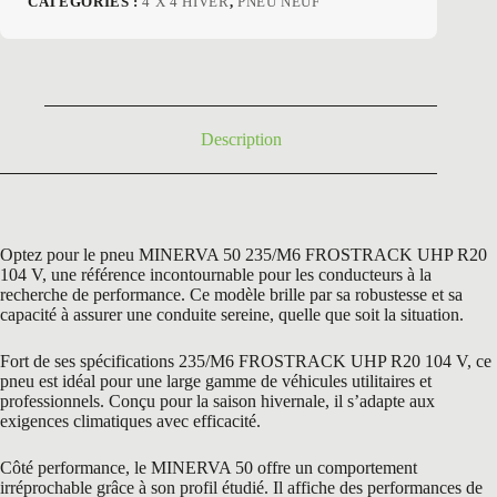
CATÉGORIES :
4 X 4 HIVER
,
PNEU NEUF
initial
actuel
était :
est :
214,21 €.
115,50 €.
Description
Optez pour le pneu MINERVA 50 235/M6 FROSTRACK UHP R20
104 V, une référence incontournable pour les conducteurs à la
recherche de performance. Ce modèle brille par sa robustesse et sa
capacité à assurer une conduite sereine, quelle que soit la situation.
Fort de ses spécifications 235/M6 FROSTRACK UHP R20 104 V, ce
pneu est idéal pour une large gamme de véhicules utilitaires et
professionnels. Conçu pour la saison hivernale, il s’adapte aux
exigences climatiques avec efficacité.
Côté performance, le MINERVA 50 offre un comportement
irréprochable grâce à son profil étudié. Il affiche des performances de