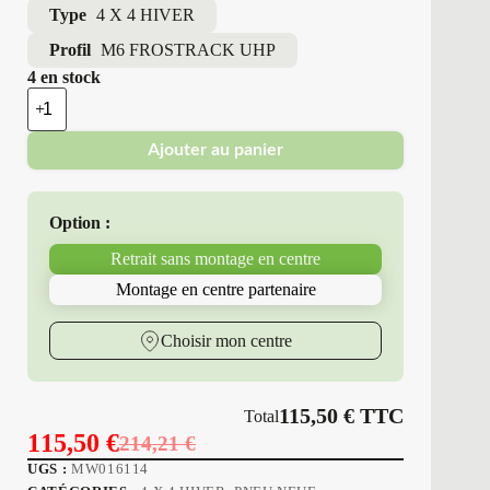
Type
4 X 4 HIVER
Profil
M6 FROSTRACK UHP
4 en stock
quantité
de
Minerva
Ajouter au panier
-
Pneus
Neufs
Hiver
Option :
235/50R20
104
Retrait sans montage en centre
V
M6
Montage en centre partenaire
FROSTRACK
UHP
Choisir mon centre
115,50
€
TTC
Total
115,50
€
214,21
€
Le
Le
UGS :
MW016114
prix
prix