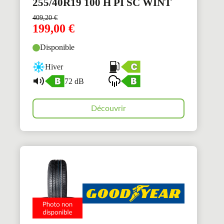
255/40R19 100 H PI SC WINT
409,20
€
199,00
€
Disponible
Hiver
72 dB
Découvrir