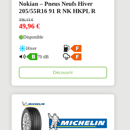
Nokian – Pneus Neufs Hiver
205/55R16 91 R NK HKPL R
336,13
€
49,96
€
Disponible
Hiver
70 dB
Découvrir