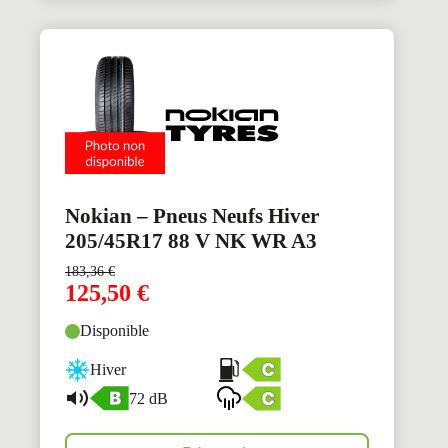
Nokian – Pneus Neufs Hiver
205/45R17 88 V NK WR A3
183,36
€
125,50
€
Disponible
Hiver
72 dB