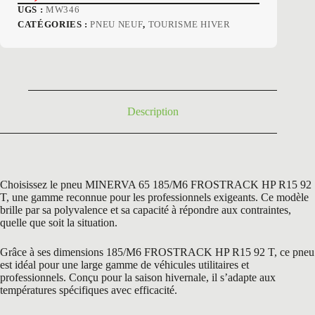
Le
Le
UGS :
MW346
prix
prix
CATÉGORIES :
PNEU NEUF
,
TOURISME HIVER
initial
actuel
était :
est :
103,32 €.
54,50 €.
Description
Choisissez le pneu MINERVA 65 185/M6 FROSTRACK HP R15 92
T, une gamme reconnue pour les professionnels exigeants. Ce modèle
brille par sa polyvalence et sa capacité à répondre aux contraintes,
quelle que soit la situation.
Grâce à ses dimensions 185/M6 FROSTRACK HP R15 92 T, ce pneu
est idéal pour une large gamme de véhicules utilitaires et
professionnels. Conçu pour la saison hivernale, il s’adapte aux
températures spécifiques avec efficacité.