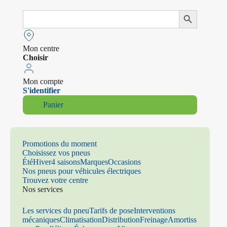
Search
Search Button
for:
Mon centre
Choisir
Mon compte
S'identifier
Panier
Promotions du moment
Choisissez vos pneus
Été
Hiver
4 saisons
Marques
Occasions
Nos pneus pour véhicules électriques
Trouvez votre centre
Nos services
Les services du pneu
Tarifs de pose
Interventions
mécaniques
Climatisation
Distribution
Freinage
Amortiss