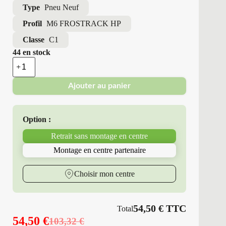
Type
Pneu Neuf
Profil
M6 FROSTRACK HP
Classe
C1
44 en stock
quantité
de
Minerva
Ajouter au panier
-
Pneus
Neufs
Hiver
Option :
185/65R15
92
Retrait sans montage en centre
T
M6
Montage en centre partenaire
FROSTRACK
HP
Choisir mon centre
54,50
€
TTC
Total
54,50
€
103,32
€