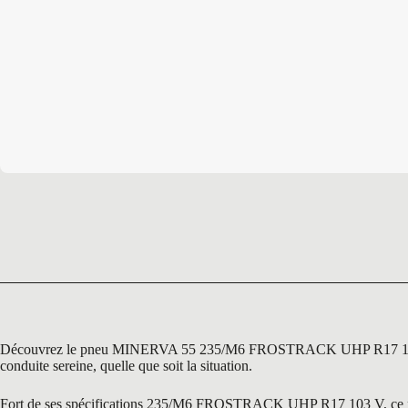
Découvrez le pneu MINERVA 55 235/M6 FROSTRACK UHP R17 103 V, une r
conduite sereine, quelle que soit la situation.
Fort de ses spécifications 235/M6 FROSTRACK UHP R17 103 V, ce pneu e