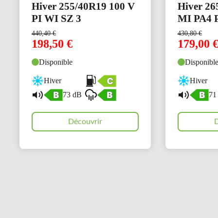
Hiver 255/40R19 100 V
Hiver 26
PI WI SZ 3
MI PA4 
440,40
€
430,80
€
198,50
€
179,00
Disponible
Disponibl
Hiver
Hiver
73 dB
71
Découvrir
D