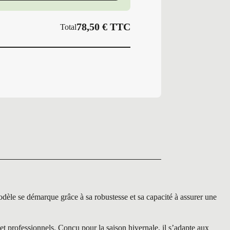
78,50
€
TTC
Total
 se démarque grâce à sa robustesse et sa capacité à assurer une
professionnels. Conçu pour la saison hivernale, il s’adapte aux