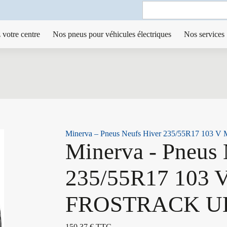
Search
for:
 votre centre
Nos pneus pour véhicules électriques
Nos services
Minerva – Pneus Neufs Hiver 235/55R17 10
Minerva - Pneus 
235/55R17 103 
FROSTRACK U
150,37
€
TTC