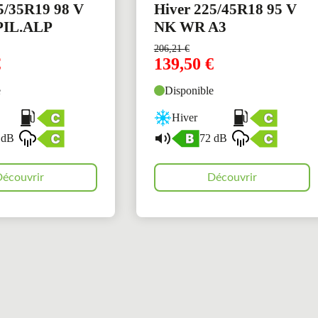
5/35R19 98 V
Hiver 225/45R18 95 V
PIL.ALP
NK WR A3
206,21
€
€
139,50
€
e
Disponible
Hiver
 dB
72 dB
écouvrir
Découvrir