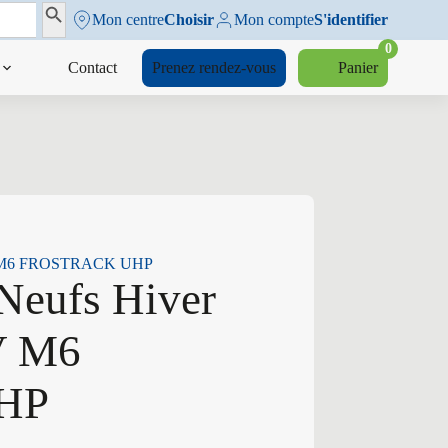
Search Button
Mon centre
Choisir
Mon compte
S'identifier
0
Contact
Prenez rendez-vous
Panier
3 V M6 FROSTRACK UHP
Neufs Hiver
V M6
HP