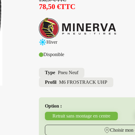
78,50
€
TTC
Hiver
Disponible
Type
Pneu Neuf
Profil
M6 FROSTRACK UHP
Option :
Retrait sans montage en centre
Choisir mon 