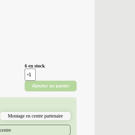
6 en stock
quantité
de
Minerva
Ajouter au panier
-
Pneus
Neufs
Hiver
235/55R17
103
Montage en centre partenaire
V
M6
FROSTRACK
centre
UHP