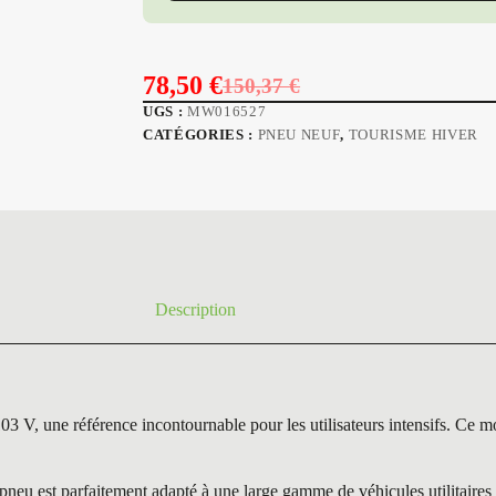
78,50
€
150,37
€
Le
Le
UGS :
MW016527
prix
prix
CATÉGORIES :
PNEU NEUF
,
TOURISME HIVER
initial
actuel
était :
est :
150,37 €.
78,50 €.
Description
éférence incontournable pour les utilisateurs intensifs. Ce modèle
st parfaitement adapté à une large gamme de véhicules utilitaires et 