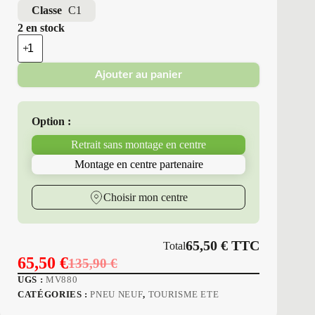
Classe
C1
2 en stock
quantité
de
Minerva
Ajouter au panier
-
Pneus
Neufs
Été
Option :
225/40ZR18
92
Retrait sans montage en centre
Y
M6
Montage en centre partenaire
F205
Choisir mon centre
65,50
€
TTC
Total
65,50
€
135,90
€
Le
Le
UGS :
MV880
prix
prix
CATÉGORIES :
PNEU NEUF
,
TOURISME ETE
initial
actuel