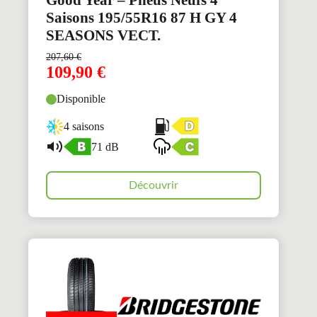
Good Year – Pneus Neufs 4
Saisons 195/55R16 87 H GY 4
SEASONS VECT.
207,60
€
109,90
€
Disponible
4 saisons
71 dB
Découvrir