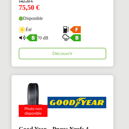
142,20
€
75,50
€
Disponible
Été
70 dB
Découvrir