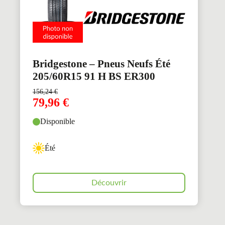
Bridgestone – Pneus Neufs Été
205/60R15 91 H BS ER300
156,24
€
79,96
€
Disponible
Été
Découvrir