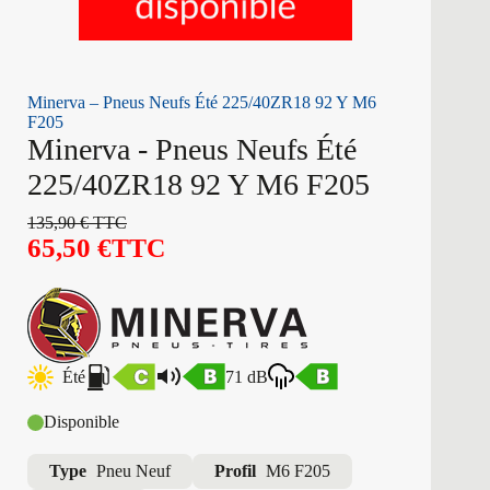
Minerva – Pneus Neufs Été 225/40ZR18 92 Y M6
F205
Minerva - Pneus Neufs Été
225/40ZR18 92 Y M6 F205
135,90
€
TTC
65,50
€
TTC
Été
71 dB
Disponible
Type
Pneu Neuf
Profil
M6 F205