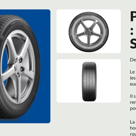
P
:
De 
Le 
les
eu
Il 
ren
pou
La 
hom
rou