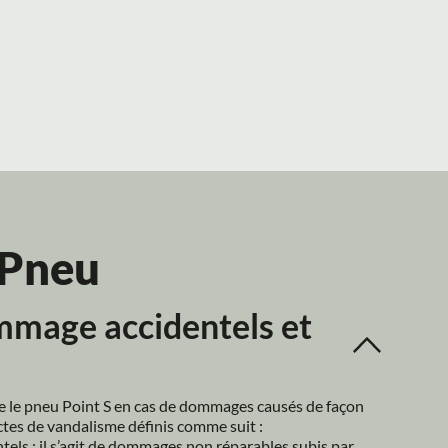
 Pneu
mage accidentels et 
e le pneu Point S en cas de dommages causés de façon 
ctes de vandalisme définis comme suit :
ls : il s’agit de dommages non réparables subis par 