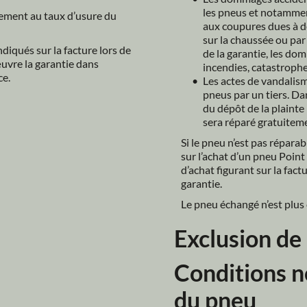
les pneus et notamment
lement au taux d’usure du 
aux coupures dues à de
sur la chaussée ou pa
ndiqués sur la facture lors de 
de la garantie, les dom
vre la garantie dans 
incendies, catastrophe
ce.
Les actes de vandalisme
pneus par un tiers. Dans 
du dépôt de la plainte 
sera réparé gratuiteme
Si le pneu n’est pas réparab
sur l’achat d’un pneu Point 
d’achat figurant sur la fact
garantie.
Le pneu échangé n’est plus 
Exclusion de 
Conditions no
La présente garantie ne s’
mauvais entretien du pneu
du pneu
Le kilométrage n’est pas g