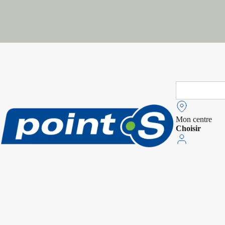
Search
for:
Mon centre
Choisir
Mon compte
S'identifier
Panier
Promotions du moment
Nos pneus pour vé
Choisissez vos pneus
électriques