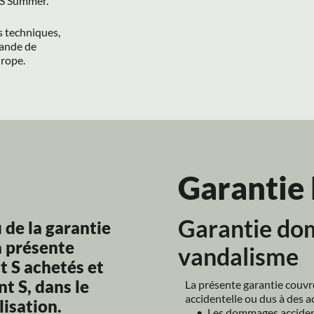
t S Summer.
 techniques, 
ande de 
urope.
Garantie
Garantie dom
de la garantie 
a présente 
vandalisme
 S achetés et 
 S, dans le 
La présente garantie couvr
accidentelle ou dus à des a
lisation.
Les dommages accidente