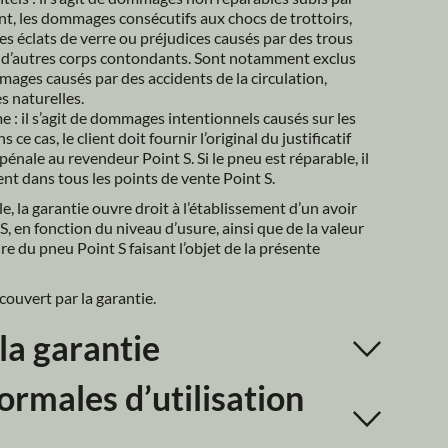
, les dommages consécutifs aux chocs de trottoirs, 
s éclats de verre ou préjudices causés par des trous 
r d’autres corps contondants. Sont notamment exclus 
mages causés par des accidents de la circulation, 
s naturelles.
 : il s’agit de dommages intentionnels causés sur les 
ce cas, le client doit fournir l’original du justificatif 
pénale au revendeur Point S. Si le pneu est réparable, il 
nt dans tous les points de vente Point S.
le, la garantie ouvre droit à l’établissement d’un avoir 
S, en fonction du niveau d’usure, ainsi que de la valeur 
ure du pneu Point S faisant l’objet de la présente 
couvert par la garantie.
la garantie
rmales d’utilisation 
applique pas en cas de dommages consécutifs à un 
.
ar
anti.