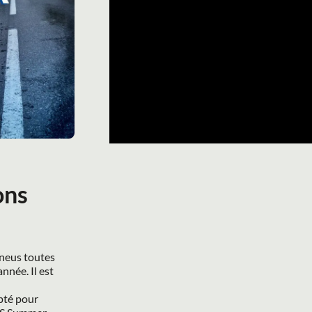
ns 
neus toutes 
née. Il est 
pté pour 