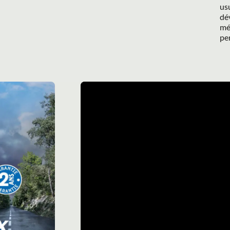
usu
dév
mé
pe