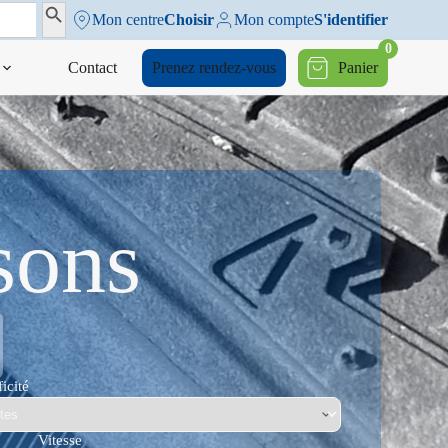
Search Button
Mon centre
Choisir
Mon compte
S'identifier
0
Contact
Prenez rendez-vous
Panier
sons
icité
Vitesse