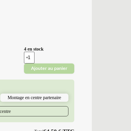
4 en stock
quantité
de
Minerva
Ajouter au panier
-
Pneus
Neufs
Été
215/40ZR17
87
Montage en centre partenaire
Y
M6
F205
centre