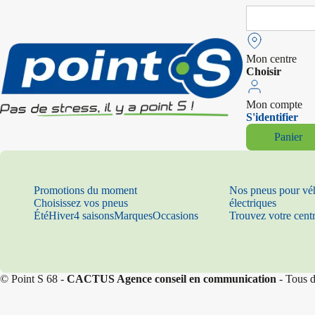
Search
for:
Mon centre
Choisir
Mon compte
S'identifier
Panier
Promotions du moment
Nos pneus pour vé
Choisissez vos pneus
électriques
Été
Hiver
4 saisons
Marques
Occasions
Trouvez votre cent
© Point S 68 -
CACTUS Agence conseil en communication
- Tous d