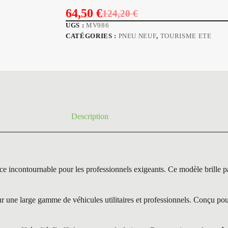
64,50
€
124,20
€
Le
Le
UGS :
MV986
prix
prix
CATÉGORIES :
PNEU NEUF
,
TOURISME ETE
initial
actuel
était :
est :
124,20 €.
64,50 €.
Description
contournable pour les professionnels exigeants. Ce modèle brille par 
une large gamme de véhicules utilitaires et professionnels. Conçu pour 