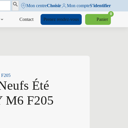
Search Button
Mon centre
Choisir
Mon compte
S'identifier
0
Contact
Prenez rendez-vous
Panier
6 F205
Neufs Été
Y M6 F205