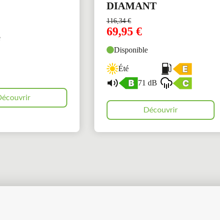
DIAMANT
116,34
€
69,95
€
e
Disponible
Été
71 dB
écouvrir
Découvrir