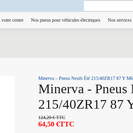
Search
for:
 votre centre
Nos pneus pour véhicules électriques
Nos services
Minerva – Pneus Neufs Été 215/40ZR17 87 Y M
Minerva - Pneus 
215/40ZR17 87 
124,20
€
TTC
64,50
€
TTC