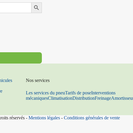
Search Button
hicules
Nos services
re
Les services du pneu
Tarifs de pose
Interventions
mécaniques
Climatisation
Distribution
Freinage
Amortisseu
roits réservés -
Mentions légales
-
Conditions générales de vente