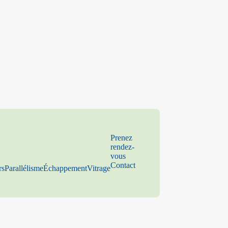
Prenez
rendez-
vous
Contact
rs
Parallélisme
Échappement
Vitrage