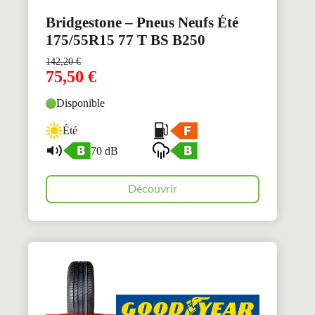
Bridgestone – Pneus Neufs Été
175/55R15 77 T BS B250
142,20
€
75,50
€
Disponible
Été
70 dB
Découvrir