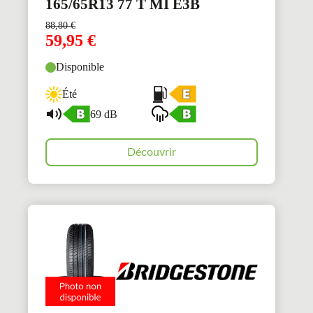
165/65R13 77 T MI E3B
88,80
€
59,95
€
Disponible
Été
69 dB
Découvrir