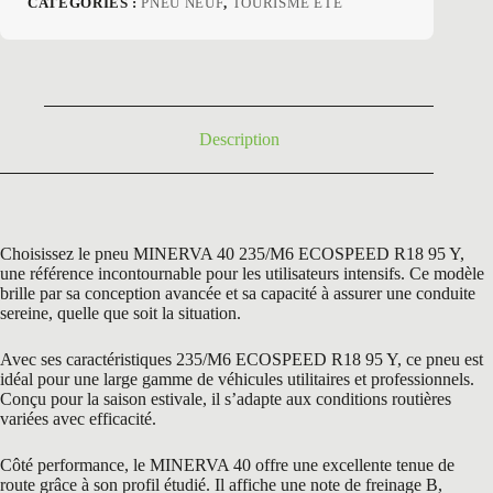
CATÉGORIES :
PNEU NEUF
,
TOURISME ETE
initial
actuel
était :
est :
146,70 €.
69,50 €.
Description
Choisissez le pneu MINERVA 40 235/M6 ECOSPEED R18 95 Y,
une référence incontournable pour les utilisateurs intensifs. Ce modèle
brille par sa conception avancée et sa capacité à assurer une conduite
sereine, quelle que soit la situation.
Avec ses caractéristiques 235/M6 ECOSPEED R18 95 Y, ce pneu est
idéal pour une large gamme de véhicules utilitaires et professionnels.
Conçu pour la saison estivale, il s’adapte aux conditions routières
variées avec efficacité.
Côté performance, le MINERVA 40 offre une excellente tenue de
route grâce à son profil étudié. Il affiche une note de freinage B,