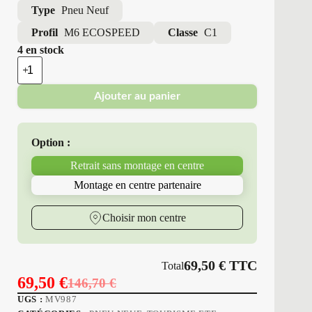
Type
Pneu Neuf
Profil
M6 ECOSPEED
Classe
C1
4 en stock
quantité
de
Minerva
Ajouter au panier
-
Pneus
Neufs
Été
Option :
235/40ZR18
95
Retrait sans montage en centre
Y
M6
Montage en centre partenaire
ECOSPEED
Choisir mon centre
69,50
€
TTC
Total
69,50
€
146,70
€
Le
Le
UGS :
MV987
prix
prix