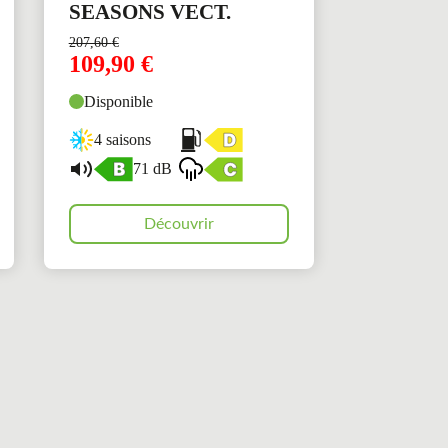
SEASONS VECT.
207,60
€
109,90
€
Disponible
4 saisons
71 dB
Découvrir