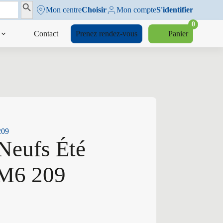
Search Button
Mon centre
Choisir
Mon compte
S'identifier
0
Contact
Prenez rendez-vous
Panier
209
Neufs Été
 M6 209