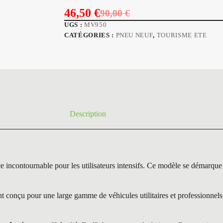
46,50
€
90,00
€
Le
Le
UGS :
MV950
prix
prix
CATÉGORIES :
PNEU NEUF
,
TOURISME ETE
initial
actuel
était :
est :
90,00 €.
46,50 €.
Description
ntournable pour les utilisateurs intensifs. Ce modèle se démarque grâ
onçu pour une large gamme de véhicules utilitaires et professionnels. C