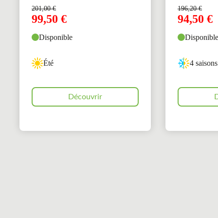
201,00
€
196,20
€
99,50
€
94,50
€
Disponible
Disponibl
Été
4 saisons
Découvrir
D