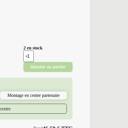
2 en stock
quantité
de
Minerva
Ajouter au panier
-
Pneus
Neufs
Été
165/70R14
85
Montage en centre partenaire
T
M6
209
centre