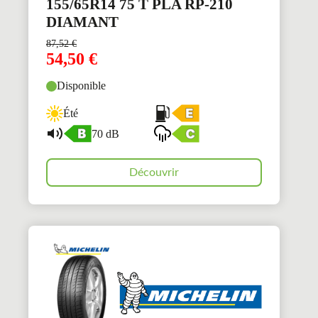
155/65R14 75 T PLA RP-210
DIAMANT
87,52
€
54,50
€
Disponible
Été
70 dB
Découvrir