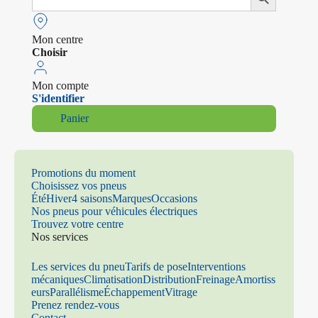
for:
Mon centre
Choisir
Mon compte
S'identifier
Panier
Promotions du moment
Choisissez vos pneus
Été
Hiver
4 saisons
Marques
Occasions
Nos pneus pour véhicules électriques
Trouvez votre centre
Nos services
Les services du pneu
Tarifs de pose
Interventions
mécaniques
Climatisation
Distribution
Freinage
Amortiss
eurs
Parallélisme
Échappement
Vitrage
Prenez rendez-vous
Contact