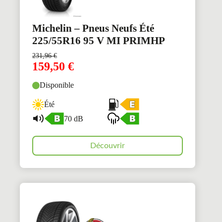
Michelin – Pneus Neufs Été
225/55R16 95 V MI PRIMHP
231,96
€
159,50
€
Disponible
Été
70 dB
Découvrir