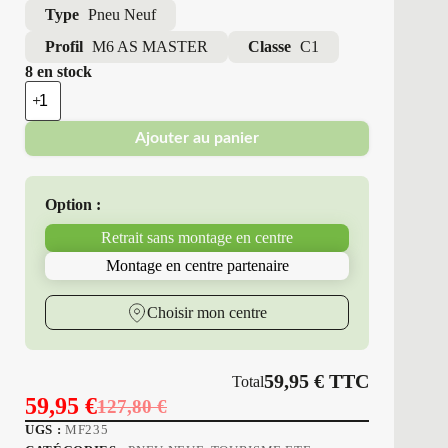
Type
Pneu Neuf
Profil
M6 AS MASTER
Classe
C1
8 en stock
quantité
de
Minerva
Ajouter au panier
-
Pneus
Neufs
4
Option :
Saisons
195/65R15
Retrait sans montage en centre
95
H
Montage en centre partenaire
M6
AS
MASTER
Choisir mon centre
59,95
€
TTC
Total
59,95
€
127,80
€
Le
Le
UGS :
MF235
prix
prix