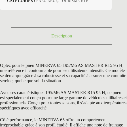
CATÉGORIES :
PNEU NEUF
,
TOURISME ETE
initial
actuel
était :
est :
127,80 €.
59,95 €.
Description
Optez pour le pneu MINERVA 65 195/M6 AS MASTER R15 95 H,
une référence incontournable pour les utilisateurs intensifs. Ce modèle
se démarque grâce à sa robustesse et sa capacité à assurer une conduite
sereine, quelle que soit la situation.
Avec ses caractéristiques 195/M6 AS MASTER R15 95 H, ce pneu
est spécialement conçu pour une large gamme de véhicules utilitaires et
professionnels. Conçu pour toutes saisons, il s’adapte aux températures
spécifiques avec efficacité.
Côté performance, le MINERVA 65 offre un comportement
irréprochable grâce à son profil étudié. Il affiche une note de freinage