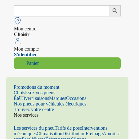
Search
Search Button
for:
Mon centre
Choisir
Mon compte
S'identifier
Panier
Promotions du moment
Choisissez vos pneus
Été
Hiver
4 saisons
Marques
Occasions
Nos pneus pour véhicules électriques
Trouvez votre centre
Nos services
Les services du pneu
Tarifs de pose
Interventions
mécaniques
Climatisation
Distribution
Freinage
Amortiss