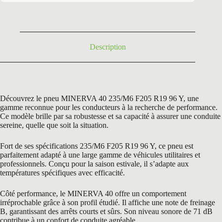
était :
est :
163,80 €.
75,50 €.
Description
Découvrez le pneu MINERVA 40 235/M6 F205 R19 96 Y, une
gamme reconnue pour les conducteurs à la recherche de performance.
Ce modèle brille par sa robustesse et sa capacité à assurer une conduite
sereine, quelle que soit la situation.
Fort de ses spécifications 235/M6 F205 R19 96 Y, ce pneu est
parfaitement adapté à une large gamme de véhicules utilitaires et
professionnels. Conçu pour la saison estivale, il s’adapte aux
températures spécifiques avec efficacité.
Côté performance, le MINERVA 40 offre un comportement
irréprochable grâce à son profil étudié. Il affiche une note de freinage
B, garantissant des arrêts courts et sûrs. Son niveau sonore de 71 dB
contribue à un confort de conduite agréable.