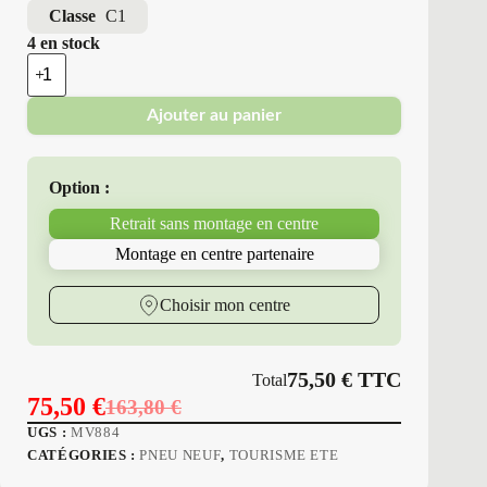
Classe
C1
4 en stock
quantité
de
Minerva
Ajouter au panier
-
Pneus
Neufs
Été
Option :
235/40ZR19
96
Retrait sans montage en centre
Y
M6
Montage en centre partenaire
F205
Choisir mon centre
75,50
€
TTC
Total
75,50
€
163,80
€
Le
Le
UGS :
MV884
prix
prix
CATÉGORIES :
PNEU NEUF
,
TOURISME ETE
initial
actuel