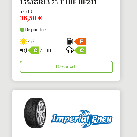
155/65R13 73 T HIF HF201
57,71
€
36,50
€
Disponible
Été
71 dB
Découvrir