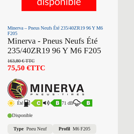
Minerva – Pneus Neufs Été 235/40ZR19 96 Y M6
F205
Minerva - Pneus Neufs Été
235/40ZR19 96 Y M6 F205
163,80
€
TTC
75,50
€
TTC
Été
71 dB
Disponible
Type
Pneu Neuf
Profil
M6 F205