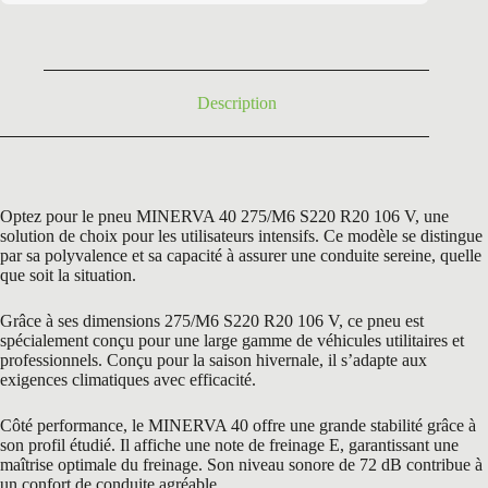
était :
est :
193,55 €.
109,50 €.
Description
Optez pour le pneu MINERVA 40 275/M6 S220 R20 106 V, une
solution de choix pour les utilisateurs intensifs. Ce modèle se distingue
par sa polyvalence et sa capacité à assurer une conduite sereine, quelle
que soit la situation.
Grâce à ses dimensions 275/M6 S220 R20 106 V, ce pneu est
spécialement conçu pour une large gamme de véhicules utilitaires et
professionnels. Conçu pour la saison hivernale, il s’adapte aux
exigences climatiques avec efficacité.
Côté performance, le MINERVA 40 offre une grande stabilité grâce à
son profil étudié. Il affiche une note de freinage E, garantissant une
maîtrise optimale du freinage. Son niveau sonore de 72 dB contribue à
un confort de conduite agréable.