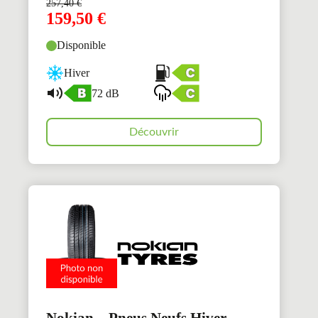
257,40
€
159,50
€
Disponible
Hiver
72 dB
Découvrir