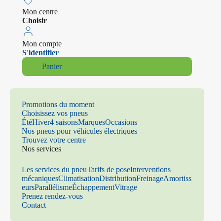
Mon centre
Choisir
Mon compte
S'identifier
Panier
Promotions du moment
Choisissez vos pneus
Été
Hiver
4 saisons
Marques
Occasions
Nos pneus pour véhicules électriques
Trouvez votre centre
Nos services
Les services du pneu
Tarifs de pose
Interventions
mécaniques
Climatisation
Distribution
Freinage
Amortiss
eurs
Parallélisme
Échappement
Vitrage
Prenez rendez-vous
Contact