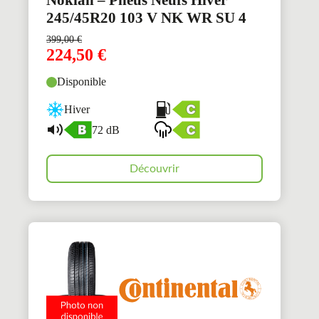
Nokian – Pneus Neufs Hiver
245/45R20 103 V NK WR SU 4
399,00
€
224,50
€
Disponible
Hiver
72 dB
Découvrir