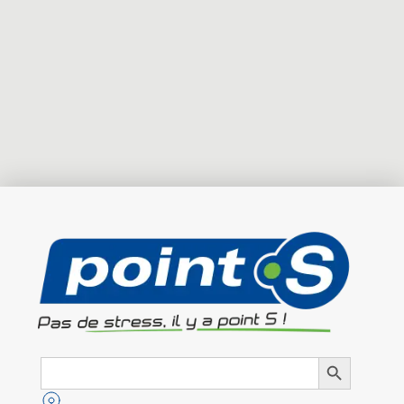
Search
Search Button
for: