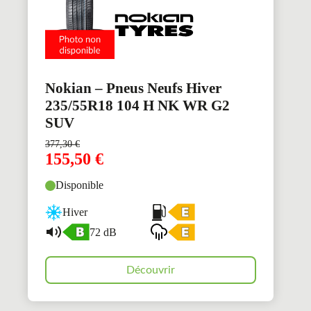
Nokian – Pneus Neufs Hiver
235/55R18 104 H NK WR G2
SUV
377,30
€
155,50
€
Disponible
Hiver
72 dB
Découvrir