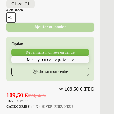
Classe
C1
4 en stock
quantité
de
Minerva
Ajouter au panier
-
Pneus
Neufs
Hiver
Option :
275/40R20
106
Retrait sans montage en centre
V
M6
Montage en centre partenaire
S220
Choisir mon centre
109,50
€
TTC
Total
109,50
€
193,55
€
Le
Le
UGS :
MW280
prix
prix
CATÉGORIES :
4 X 4 HIVER
,
PNEU NEUF
initial
actuel