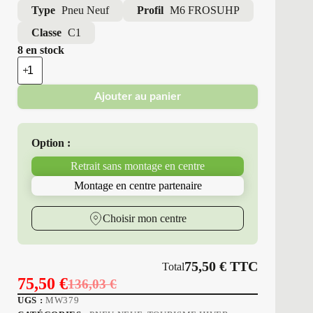
Type
Pneu Neuf
Profil
M6 FROSUHP
Classe
C1
8 en stock
quantité
de
Minerva
Ajouter au panier
-
Pneus
Neufs
Hiver
Option :
225/35R19
88
Retrait sans montage en centre
V
M6
Montage en centre partenaire
FROSUHP
Choisir mon centre
75,50
€
TTC
Total
75,50
€
136,03
€
Le
Le
UGS :
MW379
prix
prix