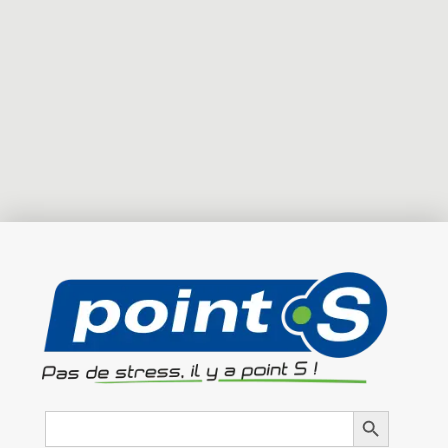
Search
Search Button
for: