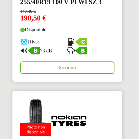
255/40R19 100 V PI WI SZ 3
440,40
€
198,50
€
Disponible
Hiver
73 dB
Découvrir