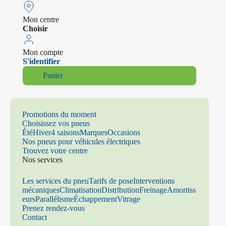
Mon centre
Choisir
Mon compte
S'identifier
Panier
Promotions du moment
Choisissez vos pneus
Été
Hiver
4 saisons
Marques
Occasions
Nos pneus pour véhicules électriques
Trouvez votre centre
Nos services
Les services du pneu
Tarifs de pose
Interventions
mécaniques
Climatisation
Distribution
Freinage
Amortiss
eurs
Parallélisme
Échappement
Vitrage
Prenez rendez-vous
Contact