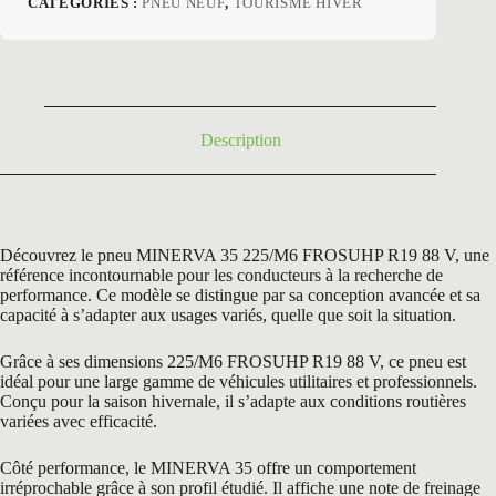
CATÉGORIES :
PNEU NEUF
,
TOURISME HIVER
initial
actuel
était :
est :
136,03 €.
75,50 €.
Description
Découvrez le pneu MINERVA 35 225/M6 FROSUHP R19 88 V, une
référence incontournable pour les conducteurs à la recherche de
performance. Ce modèle se distingue par sa conception avancée et sa
capacité à s’adapter aux usages variés, quelle que soit la situation.
Grâce à ses dimensions 225/M6 FROSUHP R19 88 V, ce pneu est
idéal pour une large gamme de véhicules utilitaires et professionnels.
Conçu pour la saison hivernale, il s’adapte aux conditions routières
variées avec efficacité.
Côté performance, le MINERVA 35 offre un comportement
irréprochable grâce à son profil étudié. Il affiche une note de freinage