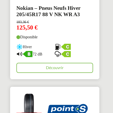
Nokian – Pneus Neufs Hiver
205/45R17 88 V NK WR A3
183,36
€
125,50
€
Disponible
Hiver
72 dB
Découvrir