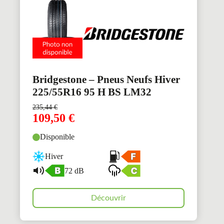
Bridgestone – Pneus Neufs Hiver
225/55R16 95 H BS LM32
235,44
€
109,50
€
Disponible
Hiver
72 dB
Découvrir