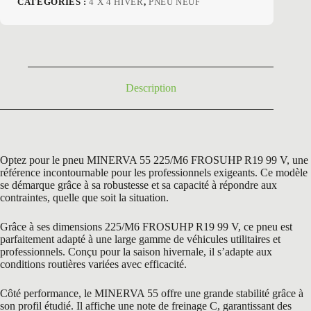
CATÉGORIES :
4 X 4 HIVER
,
PNEU NEUF
initial
actuel
était :
est :
168,42 €.
95,50 €.
Description
Optez pour le pneu MINERVA 55 225/M6 FROSUHP R19 99 V, une
référence incontournable pour les professionnels exigeants. Ce modèle
se démarque grâce à sa robustesse et sa capacité à répondre aux
contraintes, quelle que soit la situation.
Grâce à ses dimensions 225/M6 FROSUHP R19 99 V, ce pneu est
parfaitement adapté à une large gamme de véhicules utilitaires et
professionnels. Conçu pour la saison hivernale, il s’adapte aux
conditions routières variées avec efficacité.
Côté performance, le MINERVA 55 offre une grande stabilité grâce à
son profil étudié. Il affiche une note de freinage C, garantissant des