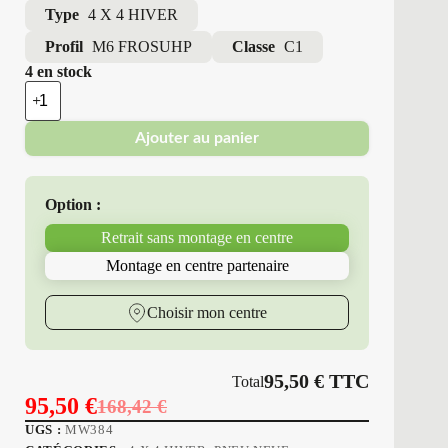
Type
4 X 4 HIVER
Profil
M6 FROSUHP
Classe
C1
4 en stock
quantité
de
Minerva
Ajouter au panier
-
Pneus
Neufs
Hiver
Option :
225/55R19
99
Retrait sans montage en centre
V
M6
Montage en centre partenaire
FROSUHP
Choisir mon centre
95,50
€
TTC
Total
95,50
€
168,42
€
Le
Le
UGS :
MW384
prix
prix