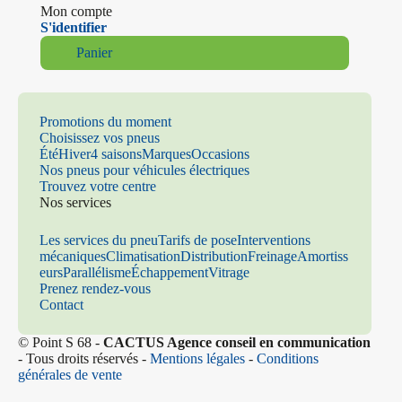
Mon compte
S'identifier
Panier
Promotions du moment
Choisissez vos pneus
Été
Hiver
4 saisons
Marques
Occasions
Nos pneus pour véhicules électriques
Trouvez votre centre
Nos services
Les services du pneu
Tarifs de pose
Interventions
mécaniques
Climatisation
Distribution
Freinage
Amortiss
eurs
Parallélisme
Échappement
Vitrage
Prenez rendez-vous
Contact
© Point S 68 -
CACTUS Agence conseil en communication
- Tous droits réservés -
Mentions légales
-
Conditions
générales de vente