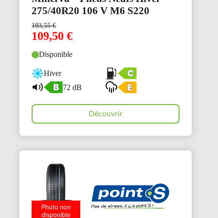
275/40R20 106 V M6 S220
193,55
€
109,50
€
Disponible
Hiver
72 dB
Découvrir