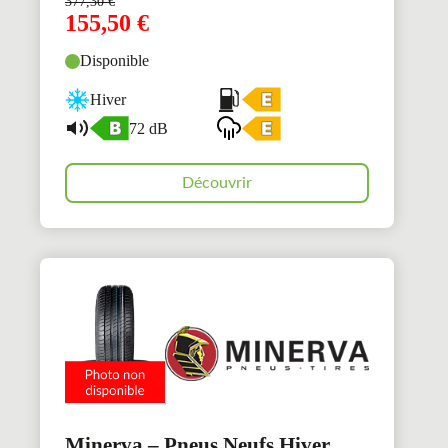
377,30
€
155,50
€
Disponible
Hiver
72 dB
Découvrir
Minerva – Pneus Neufs Hiver