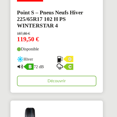
Point S – Pneus Neufs Hiver
225/65R17 102 H PS
WINTERSTAR 4
187,80
€
119,50
€
Disponible
Hiver
72 dB
Découvrir