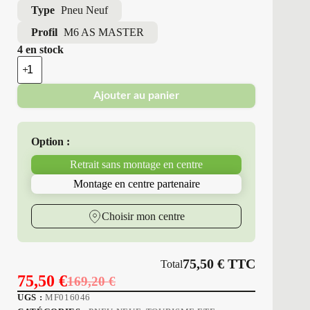
Type
Pneu Neuf
Profil
M6 AS MASTER
4 en stock
quantité
de
Minerva
Ajouter au panier
-
Pneus
Neufs
4
Option :
Saisons
205/40R18
Retrait sans montage en centre
86
Y
Montage en centre partenaire
M6
AS
MASTER
Choisir mon centre
75,50
€
TTC
Total
75,50
€
169,20
€
Le
Le
UGS :
MF016046
prix
prix