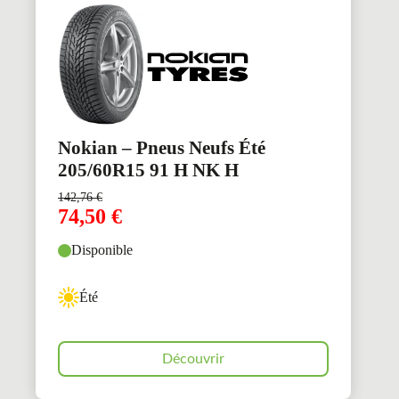
Nokian – Pneus Neufs Été
205/60R15 91 H NK H
142,76
€
74,50
€
Disponible
Été
Découvrir