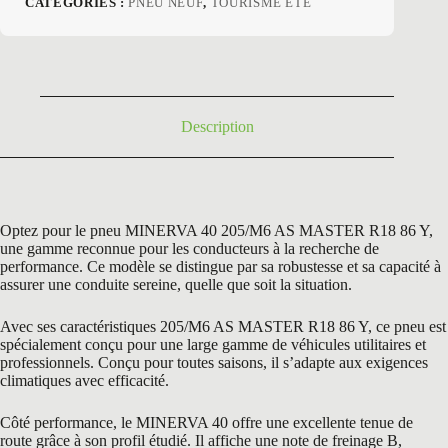
CATÉGORIES :
PNEU NEUF
,
TOURISME ETE
initial
actuel
était :
est :
169,20 €.
75,50 €.
Description
Optez pour le pneu MINERVA 40 205/M6 AS MASTER R18 86 Y,
une gamme reconnue pour les conducteurs à la recherche de
performance. Ce modèle se distingue par sa robustesse et sa capacité à
assurer une conduite sereine, quelle que soit la situation.
Avec ses caractéristiques 205/M6 AS MASTER R18 86 Y, ce pneu est
spécialement conçu pour une large gamme de véhicules utilitaires et
professionnels. Conçu pour toutes saisons, il s’adapte aux exigences
climatiques avec efficacité.
Côté performance, le MINERVA 40 offre une excellente tenue de
route grâce à son profil étudié. Il affiche une note de freinage B,