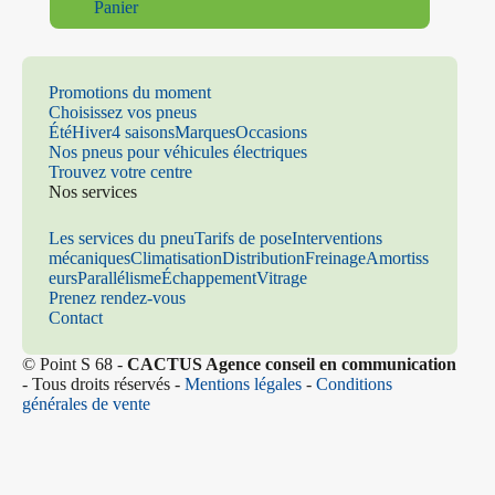
Panier
Promotions du moment
Choisissez vos pneus
Été
Hiver
4 saisons
Marques
Occasions
Nos pneus pour véhicules électriques
Trouvez votre centre
Nos services
Les services du pneu
Tarifs de pose
Interventions
mécaniques
Climatisation
Distribution
Freinage
Amortiss
eurs
Parallélisme
Échappement
Vitrage
Prenez rendez-vous
Contact
© Point S 68 -
CACTUS Agence conseil en communication
- Tous droits réservés -
Mentions légales
-
Conditions
générales de vente