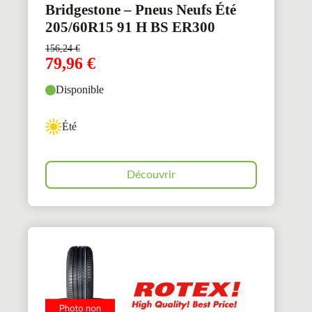
Bridgestone – Pneus Neufs Été
205/60R15 91 H BS ER300
156,24
€
79,96
€
Disponible
Été
Découvrir