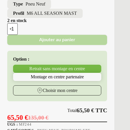
Type
Pneu Neuf
Profil
M6 ALL SEASON MAST
2 en stock
quantité
de
Minerva
Ajouter au panier
-
Pneus
Neufs
4
Option :
Saisons
195/60R16
Retrait sans montage en centre
89
V
Montage en centre partenaire
M6
ALL
SEASON
Choisir mon centre
MAST
65,50
€
TTC
Total
65,50
€
135,00
€
Le
Le
UGS :
MF244
prix
prix