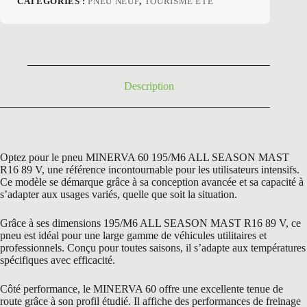
CATÉGORIES :
PNEU NEUF
,
TOURISME ETE
initial
actuel
était :
est :
135,00 €.
65,50 €.
Description
Optez pour le pneu MINERVA 60 195/M6 ALL SEASON MAST
R16 89 V, une référence incontournable pour les utilisateurs intensifs.
Ce modèle se démarque grâce à sa conception avancée et sa capacité à
s’adapter aux usages variés, quelle que soit la situation.
Grâce à ses dimensions 195/M6 ALL SEASON MAST R16 89 V, ce
pneu est idéal pour une large gamme de véhicules utilitaires et
professionnels. Conçu pour toutes saisons, il s’adapte aux températures
spécifiques avec efficacité.
Côté performance, le MINERVA 60 offre une excellente tenue de
route grâce à son profil étudié. Il affiche des performances de freinage