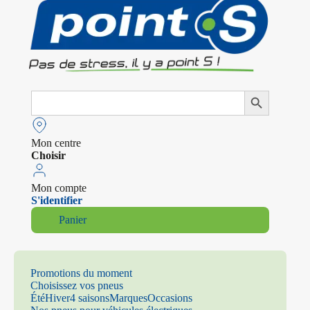
Search
Search Button
for:
Mon centre
Choisir
Mon compte
S'identifier
Panier
Promotions du moment
Choisissez vos pneus
Été
Hiver
4 saisons
Marques
Occasions