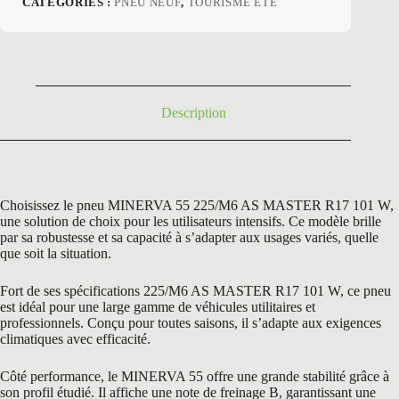
CATÉGORIES :
PNEU NEUF
,
TOURISME ETE
initial
actuel
était :
est :
163,80 €.
79,50 €.
Description
Choisissez le pneu MINERVA 55 225/M6 AS MASTER R17 101 W,
une solution de choix pour les utilisateurs intensifs. Ce modèle brille
par sa robustesse et sa capacité à s’adapter aux usages variés, quelle
que soit la situation.
Fort de ses spécifications 225/M6 AS MASTER R17 101 W, ce pneu
est idéal pour une large gamme de véhicules utilitaires et
professionnels. Conçu pour toutes saisons, il s’adapte aux exigences
climatiques avec efficacité.
Côté performance, le MINERVA 55 offre une grande stabilité grâce à
son profil étudié. Il affiche une note de freinage B, garantissant une