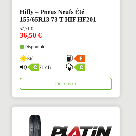
Hifly – Pneus Neufs Été
155/65R13 73 T HIF HF201
57,71
€
36,50
€
Disponible
Été
71 dB
Découvrir