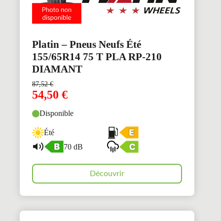
Platin – Pneus Neufs Été
155/65R14 75 T PLA RP-210
DIAMANT
87,52
€
54,50
€
Disponible
Été
70 dB
Découvrir