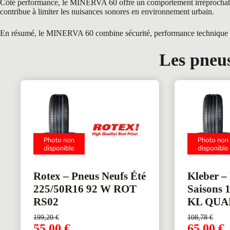
Côté performance, le MINERVA 60 offre un comportement irréprochable g
contribue à limiter les nuisances sonores en environnement urbain.
En résumé, le MINERVA 60 combine sécurité, performance technique et t
Les pneus
Rotex – Pneus Neufs Été
Kleber –
225/50R16 92 W ROT
Saisons 
RS02
KL QUA
199,20
€
108,78
€
55,00
€
65,00
€