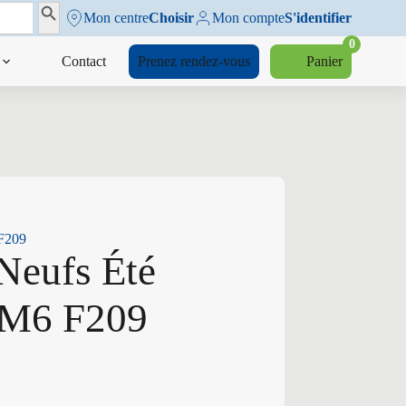
Search Button
Mon centre
Choisir
Mon compte
S'identifier
0
Contact
Prenez rendez-vous
Panier
 F209
Neufs Été
 M6 F209