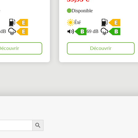
e
Disponible
Été
 dB
69 dB
écouvrir
Découvrir
Search Button