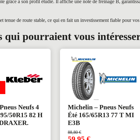
râce à son profil étudié. Il affiche une note de freinage B, garantiss
enue de route stable, ce qui en fait un investissement fiable pour vos
 qui pourraient vous intéresse
 Pneus Neufs 4
Michelin – Pneus Neufs
195/50R15 82 H
Été 165/65R13 77 T MI
DRAXER.
E3B
88,80
€
59,95
€