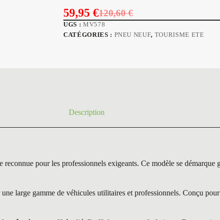
59,95
€
120,60
€
Le
Le
UGS :
MV578
prix
prix
CATÉGORIES :
PNEU NEUF
,
TOURISME ETE
initial
actuel
était :
est :
120,60 €.
59,95 €.
Description
nnue pour les professionnels exigeants. Ce modèle se démarque grâce
e large gamme de véhicules utilitaires et professionnels. Conçu pour la