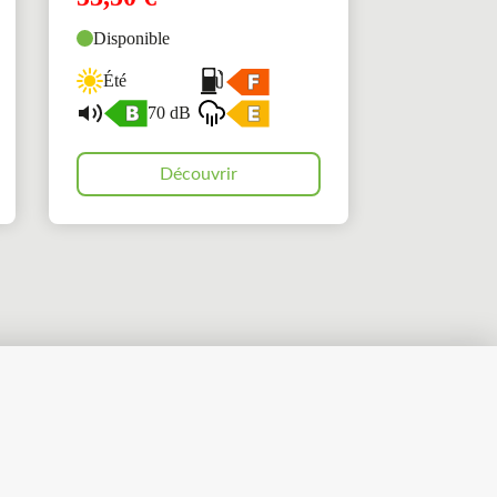
Disponible
Été
70 dB
Découvrir