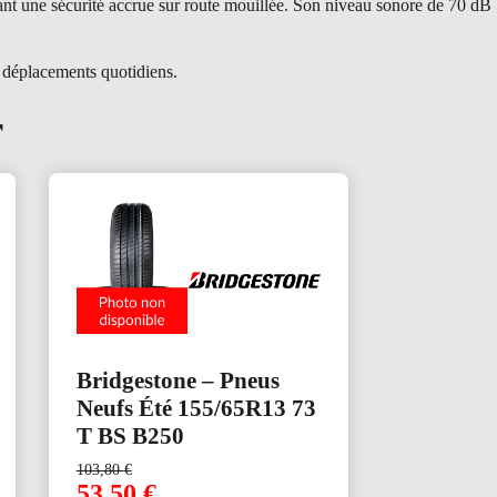
ant une sécurité accrue sur route mouillée. Son niveau sonore de 70 dB
 déplacements quotidiens.
r
Bridgestone – Pneus
Neufs Été 155/65R13 73
T BS B250
103,80
€
53,50
€