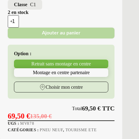
Classe
C1
2 en stock
quantité
de
Minerva
Ajouter au panier
-
Pneus
Neufs
Été
Option :
215/40ZR18
89
Retrait sans montage en centre
Y
M6
Montage en centre partenaire
F205
Choisir mon centre
69,50
€
TTC
Total
69,50
€
135,00
€
Le
Le
UGS :
MV878
prix
prix
CATÉGORIES :
PNEU NEUF
,
TOURISME ETE
initial
actuel