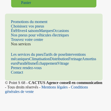
Panier
Promotions du moment
Choisissez vos pneus
Été
Hiver
4 saisons
Marques
Occasions
Nos pneus pour véhicules électriques
Trouvez votre centre
Nos services
Les services du pneu
Tarifs de pose
Interventions
mécaniques
Climatisation
Distribution
Freinage
Amortiss
eurs
Parallélisme
Échappement
Vitrage
Prenez rendez-vous
Contact
© Point S 68 -
CACTUS Agence conseil en communication
- Tous droits réservés -
Mentions légales
-
Conditions
générales de vente