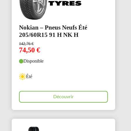
Nokian – Pneus Neufs Été
205/60R15 91 H NK H
142,76
€
74,50
€
Disponible
Été
Découvrir