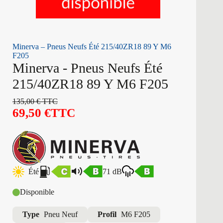
Minerva – Pneus Neufs Été 215/40ZR18 89 Y M6
F205
Minerva - Pneus Neufs Été
215/40ZR18 89 Y M6 F205
135,00
€
TTC
69,50
€
TTC
Été
71 dB
Disponible
Type
Pneu Neuf
Profil
M6 F205