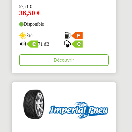
57,71
€
36,50
€
Disponible
Été
71 dB
Découvrir