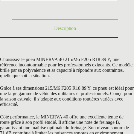
était :
est :
135,00 €.
69,50 €.
Description
Choisissez le pneu MINERVA 40 215/M6 F205 R18 89 Y, une
référence incontournable pour les professionnels exigeants. Ce modèle
brille par sa polyvalence et sa capacité à répondre aux contraintes,
quelle que soit la situation.
Grâce à ses dimensions 215/M6 F205 R18 89 Y, ce pneu est idéal pour
une large gamme de véhicules utilitaires et professionnels. Conçu pour
la saison estivale, il s’adapte aux conditions routières variées avec
efficacité.
Côté performance, le MINERVA 40 offre une excellente tenue de
route grâce à son profil étudié. Il affiche une note de freinage B,
garantissant une maîtrise optimale du freinage. Son niveau sonore de
71 dB contribue à limiter les nuisances sonores en environnement