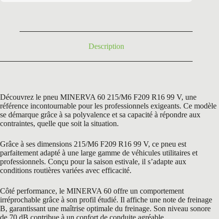
était :
est :
140,40 €.
65,50 €.
Description
Découvrez le pneu MINERVA 60 215/M6 F209 R16 99 V, une
référence incontournable pour les professionnels exigeants. Ce modèle
se démarque grâce à sa polyvalence et sa capacité à répondre aux
contraintes, quelle que soit la situation.
Grâce à ses dimensions 215/M6 F209 R16 99 V, ce pneu est
parfaitement adapté à une large gamme de véhicules utilitaires et
professionnels. Conçu pour la saison estivale, il s’adapte aux
conditions routières variées avec efficacité.
Côté performance, le MINERVA 60 offre un comportement
irréprochable grâce à son profil étudié. Il affiche une note de freinage
B, garantissant une maîtrise optimale du freinage. Son niveau sonore
de 70 dB contribue à un confort de conduite agréable.