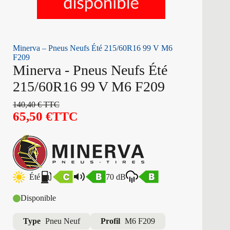
Minerva – Pneus Neufs Été 215/60R16 99 V M6
F209
Minerva - Pneus Neufs Été
215/60R16 99 V M6 F209
140,40
€
TTC
65,50
€
TTC
Été
70 dB
Disponible
Type
Pneu Neuf
Profil
M6 F209