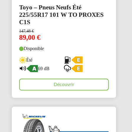
Toyo – Pneus Neufs Été
225/55R17 101 W TO PROXES
C1S
147,48
€
89,00
€
Disponible
Été
69 dB
Découvrir