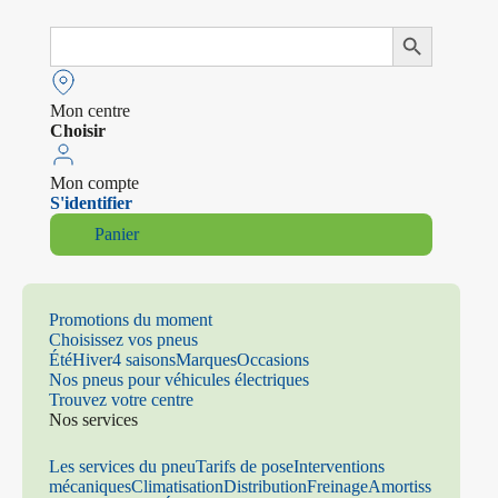
Search
Search Button
for:
Mon centre
Choisir
Mon compte
S'identifier
Panier
Promotions du moment
Choisissez vos pneus
Été
Hiver
4 saisons
Marques
Occasions
Nos pneus pour véhicules électriques
Trouvez votre centre
Nos services
Les services du pneu
Tarifs de pose
Interventions
mécaniques
Climatisation
Distribution
Freinage
Amortiss