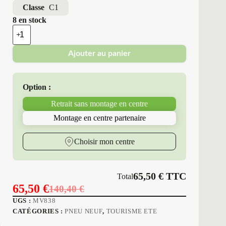
Classe
C1
8 en stock
quantité
de
Minerva
Ajouter au panier
-
Pneus
Neufs
Été
Option :
215/60R16
99
Retrait sans montage en centre
V
M6
Montage en centre partenaire
F209
Choisir mon centre
65,50
€
TTC
Total
65,50
€
140,40
€
Le
Le
UGS :
MV838
prix
prix
CATÉGORIES :
PNEU NEUF
,
TOURISME ETE
initial
actuel