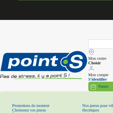
Search
for:
Mon centre
Choisir
Mon compte
S'identifier
Panier
Promotions du moment
Nos pneus pour vé
Choisissez vos pneus
électriques