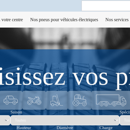
Search
for:
 votre centre
Nos pneus pour véhicules électriques
Nos services
sissez vos 
Saison
Spécif
Hauteur
Diamètre
Charge