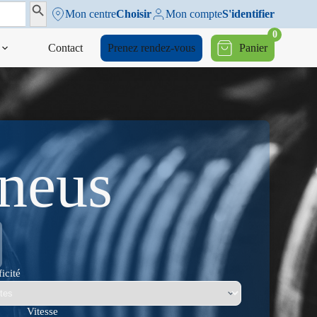
Search Button
Mon centre
Choisir
Mon compte
S'identifier
0
Contact
Prenez rendez-vous
Panier
pneus
icité
Vitesse