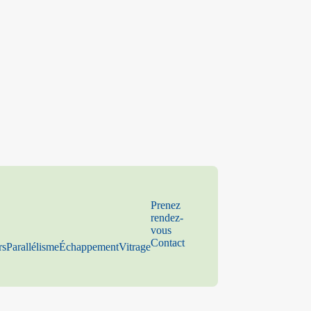
Prenez
rendez-
vous
Contact
rs
Parallélisme
Échappement
Vitrage