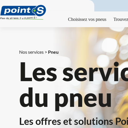
Passer
au
contenu
Choisissez vos pneus
Trouvez
Nos services > 
Pneu
Les servic
du pneu
Les offres et solutions Poi