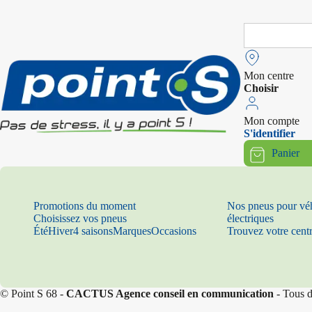
Search
for:
Mon centre
Choisir
Mon compte
S'identifier
Panier
Promotions du moment
Nos pneus pour vé
Choisissez vos pneus
électriques
Été
Hiver
4 saisons
Marques
Occasions
Trouvez votre cent
© Point S 68 -
CACTUS Agence conseil en communication
- Tous d