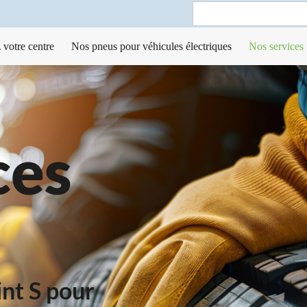
Search
for:
 votre centre
Nos pneus pour véhicules électriques
Nos services
es 
nt S pour 