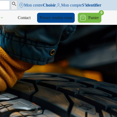
Search Button
Mon centre
Choisir
Mon compte
S'identifier
0
Contact
Prenez rendez-vous
Panier