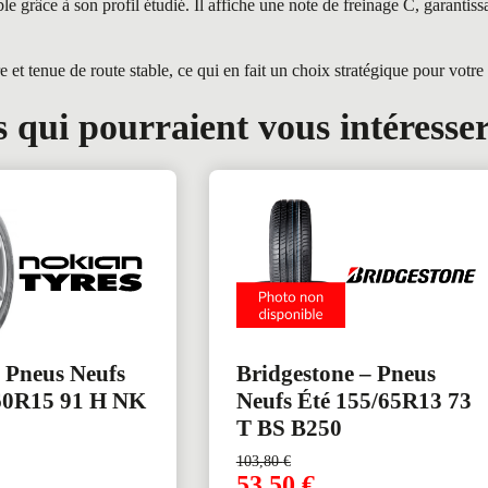
âce à son profil étudié. Il affiche une note de freinage C, garantissa
 tenue de route stable, ce qui en fait un choix stratégique pour votre f
 qui pourraient vous intéresse
 Pneus Neufs
Bridgestone – Pneus
60R15 91 H NK
Neufs Été 155/65R13 73
T BS B250
103,80
€
53,50
€