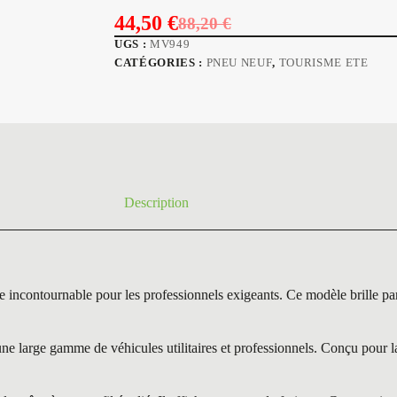
44,50
€
88,20
€
Le
Le
UGS :
MV949
prix
prix
CATÉGORIES :
PNEU NEUF
,
TOURISME ETE
initial
actuel
était :
est :
88,20 €.
44,50 €.
Description
ntournable pour les professionnels exigeants. Ce modèle brille par sa
large gamme de véhicules utilitaires et professionnels. Conçu pour la s