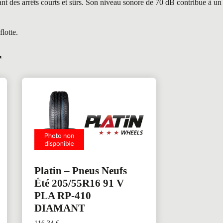
nt des arrêts courts et sûrs. Son niveau sonore de 70 dB contribue à un
lotte.
r
Platin – Pneus Neufs
Été 205/55R16 91 V
PLA RP-410
DIAMANT