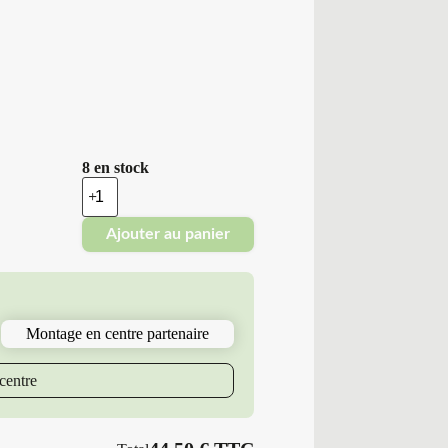
8 en stock
quantité
de
Minerva
Ajouter au panier
-
Pneus
Neufs
Été
165/70R14
81
Montage en centre partenaire
T
M6
209
centre