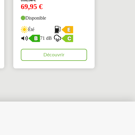
116,34
€
69,95
€
Disponible
Été
71 dB
Découvrir