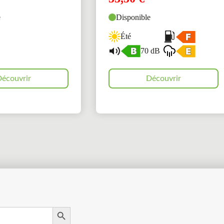
e
Disponible
Été
70 dB
écouvrir
Découvrir
Search Button