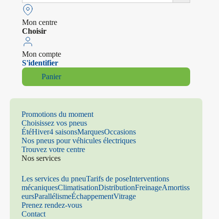
Mon centre
Choisir
Mon compte
S'identifier
Panier
Promotions du moment
Choisissez vos pneus
Été
Hiver
4 saisons
Marques
Occasions
Nos pneus pour véhicules électriques
Trouvez votre centre
Nos services
Les services du pneu
Tarifs de pose
Interventions
mécaniques
Climatisation
Distribution
Freinage
Amortiss
eurs
Parallélisme
Échappement
Vitrage
Prenez rendez-vous
Contact