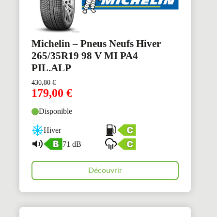
Michelin – Pneus Neufs Hiver
265/35R19 98 V MI PA4
PIL.ALP
430,80
€
179,00
€
Disponible
Hiver
71 dB
Découvrir