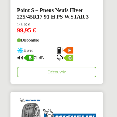
Point S – Pneus Neufs Hiver
225/45R17 91 H PS W.STAR 3
146,40
€
99,95
€
Disponible
Hiver
71 dB
Découvrir