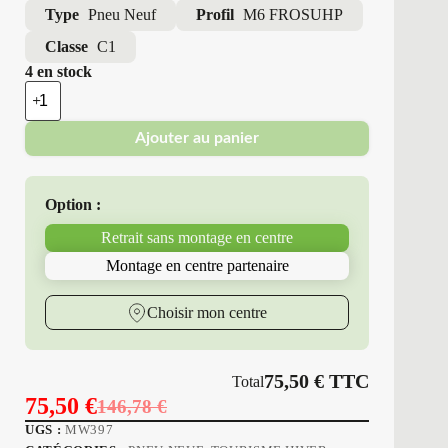
Type
Pneu Neuf
Profil
M6 FROSUHP
Classe
C1
4 en stock
quantité
de
Minerva
Ajouter au panier
-
Pneus
Neufs
Hiver
Option :
245/40R18
97
Retrait sans montage en centre
V
M6
Montage en centre partenaire
FROSUHP
Choisir mon centre
75,50
€
TTC
Total
75,50
€
146,78
€
Le
Le
UGS :
MW397
prix
prix