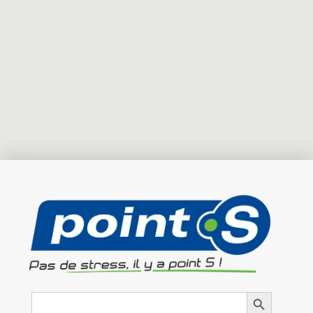
Search
Search Button
for: