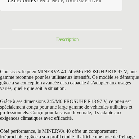
CATÉGORIES :
PNEU NEUF
,
TOURISME HIVER
initial
actuel
était :
est :
146,78 €.
75,50 €.
Description
Choisissez le pneu MINERVA 40 245/M6 FROSUHP R18 97 V, une
gamme reconnue pour les utilisateurs intensifs. Ce modèle se démarque
grâce à sa conception avancée et sa capacité à s’adapter aux usages
variés, quelle que soit la situation.
Grâce à ses dimensions 245/M6 FROSUHP R18 97 V, ce pneu est
spécialement conçu pour une large gamme de véhicules utilitaires et
professionnels. Conçu pour la saison hivernale, il s’adapte aux
exigences climatiques avec efficacité.
Côté performance, le MINERVA 40 offre un comportement
irréprochable grâce à son profil étudié. Il affiche une note de freinage