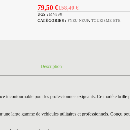
79,50
€
158,40
€
Le
Le
UGS :
MV990
prix
prix
CATÉGORIES :
PNEU NEUF
,
TOURISME ETE
initial
actuel
était :
est :
158,40 €.
79,50 €.
Description
contournable pour les professionnels exigeants. Ce modèle brille par
une large gamme de véhicules utilitaires et professionnels. Conçu pour l