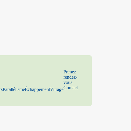
Prenez
rendez-
vous
Contact
rs
Parallélisme
Échappement
Vitrage