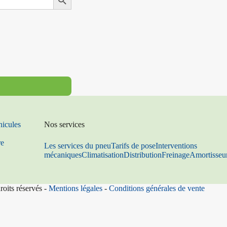
hicules
Nos services
re
Les services du pneu
Tarifs de pose
Interventions
mécaniques
Climatisation
Distribution
Freinage
Amortisseu
roits réservés -
Mentions légales
-
Conditions générales de vente