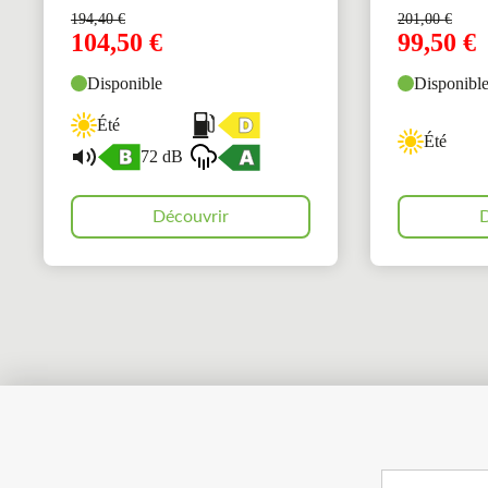
194,40
€
201,00
€
104,50
€
99,50
€
Disponible
Disponibl
Été
Été
72 dB
Découvrir
D
Search