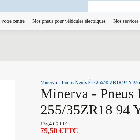
Search
for:
 votre centre
Nos pneus pour véhicules électriques
Nos services
Minerva – Pneus Neufs Été 255/35ZR18 94 Y M
Minerva - Pneus 
255/35ZR18 94 
158,40
€
TTC
79,50
€
TTC