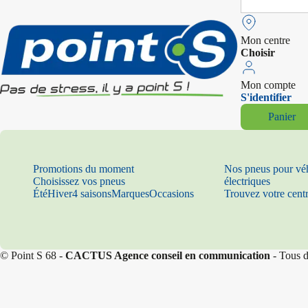
for:
Mon centre
Choisir
Mon compte
S'identifier
Panier
Promotions du moment
Nos pneus pour vé
Choisissez vos pneus
électriques
Été
Hiver
4 saisons
Marques
Occasions
Trouvez votre cent
© Point S 68 -
CACTUS Agence conseil en communication
- Tous d