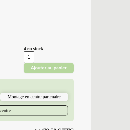
4 en stock
quantité
de
Minerva
Ajouter au panier
-
Pneus
Neufs
Été
255/35ZR18
94
Montage en centre partenaire
Y
M6
F205
centre