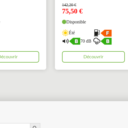
142,20
€
75,50
€
e
Disponible
Été
70 dB
écouvrir
Découvrir
Search Button