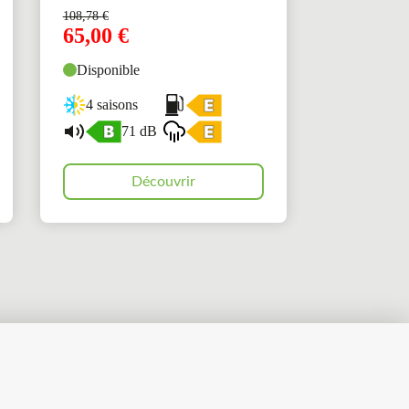
108,78
€
65,00
€
Disponible
4 saisons
71 dB
Découvrir