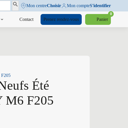
Search Button
Mon centre
Choisir
Mon compte
S'identifier
0
Contact
Prenez rendez-vous
Panier
6 F205
Neufs Été
Y M6 F205