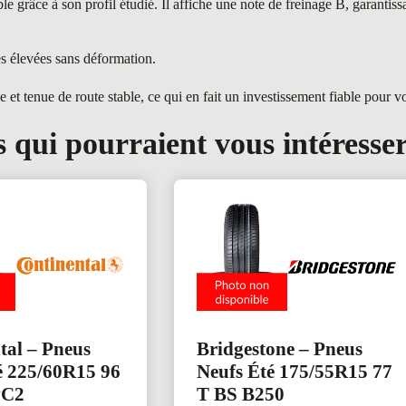
âce à son profil étudié. Il affiche une note de freinage B, garantissa
es élevées sans déformation.
tenue de route stable, ce qui en fait un investissement fiable pour vot
 qui pourraient vous intéresse
tal – Pneus
Bridgestone – Pneus
é 225/60R15 96
Neufs Été 175/55R15 77
PC2
T BS B250