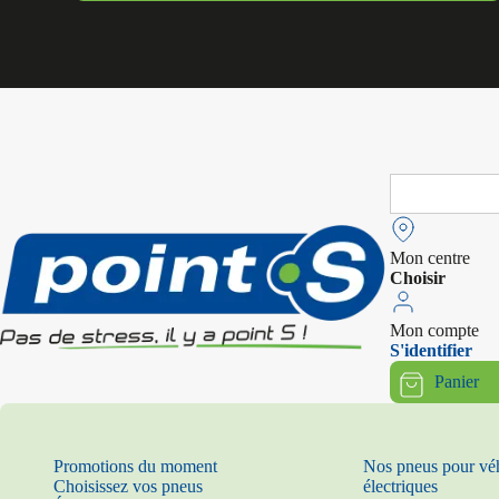
Search
for:
Mon centre
Choisir
Mon compte
S'identifier
Panier
Promotions du moment
Nos pneus pour vé
Choisissez vos pneus
électriques