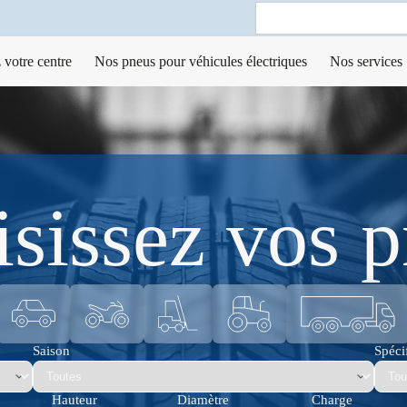
Search
for:
 votre centre
Nos pneus pour véhicules électriques
Nos services
sissez vos 
Saison
Spécif
Hauteur
Diamètre
Charge