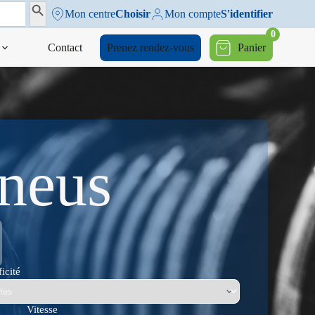
Search Button
Mon centre
Choisir
Mon compte
S'identifier
0
Contact
Prenez rendez-vous
Panier
pneus
icité
Vitesse