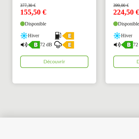
377,30
€
399,00
€
155,50
€
224,50
Disponible
Disponibl
Hiver
Hiver
72 dB
72
Découvrir
D