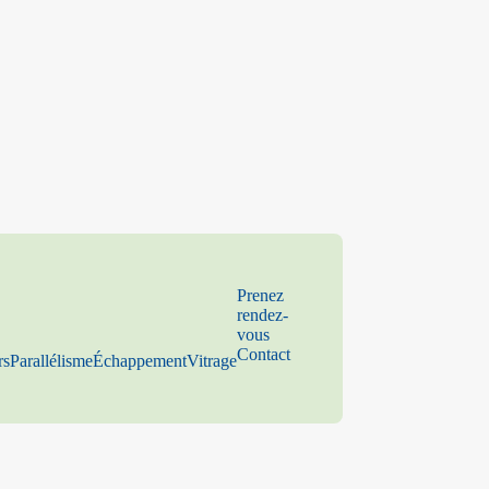
Prenez
rendez-
vous
Contact
rs
Parallélisme
Échappement
Vitrage