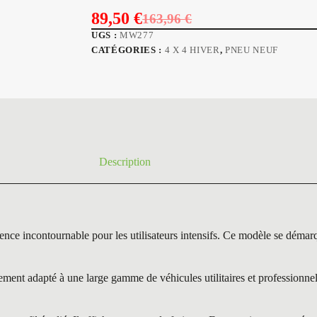
89,50
€
163,96
€
Le
Le
UGS :
MW277
prix
prix
CATÉGORIES :
4 X 4 HIVER
,
PNEU NEUF
initial
actuel
était :
est :
163,96 €.
89,50 €.
Description
ncontournable pour les utilisateurs intensifs. Ce modèle se démarque 
ment adapté à une large gamme de véhicules utilitaires et professionnel