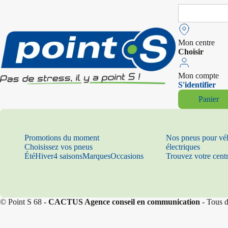
Search
for:
Mon centre
Choisir
Mon compte
S'identifier
Panier
Promotions du moment
Nos pneus pour vé
Choisissez vos pneus
électriques
Été
Hiver
4 saisons
Marques
Occasions
Trouvez votre cent
© Point S 68 -
CACTUS Agence conseil en communication
- Tous d