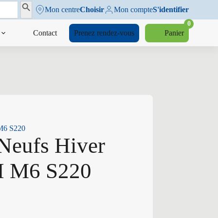
Search Button
Mon centre
Choisir
Mon compte
S'identifier
0
Contact
Prenez rendez-vous
Panier
 M6 S220
Neufs Hiver
H M6 S220