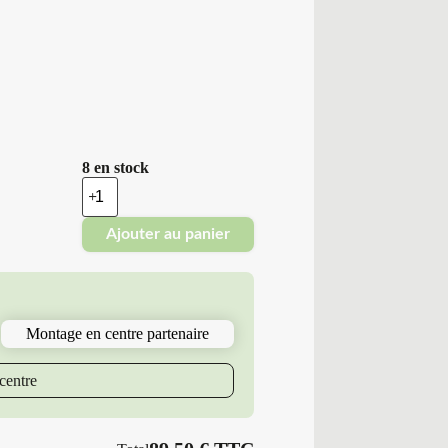
8 en stock
quantité
de
Minerva
Ajouter au panier
-
Pneus
Neufs
Hiver
235/60R18
107
Montage en centre partenaire
H
M6
S220
centre