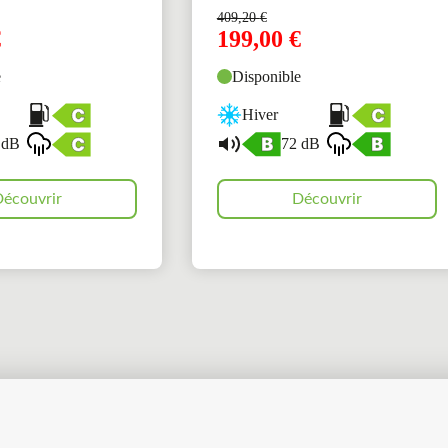
409,20
€
€
199,00
€
e
Disponible
Hiver
 dB
72 dB
écouvrir
Découvrir