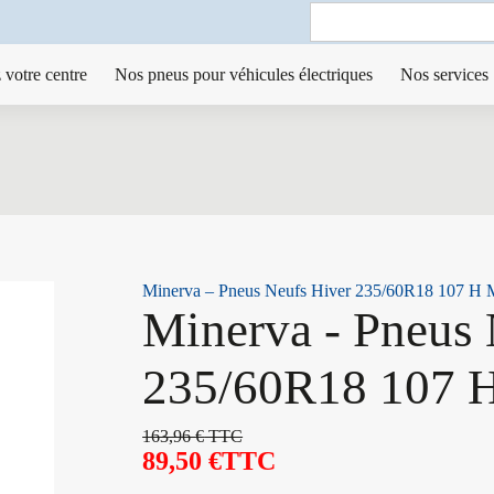
Search
for:
 votre centre
Nos pneus pour véhicules électriques
Nos services
Minerva – Pneus Neufs Hiver 235/60R18 107 H
Minerva - Pneus 
235/60R18 107 
163,96
€
TTC
89,50
€
TTC