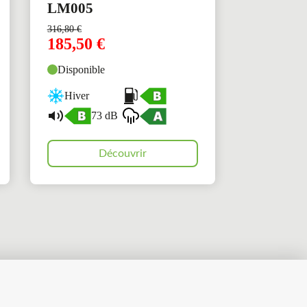
LM005
316,80
€
185,50
€
Disponible
Hiver
73 dB
Découvrir