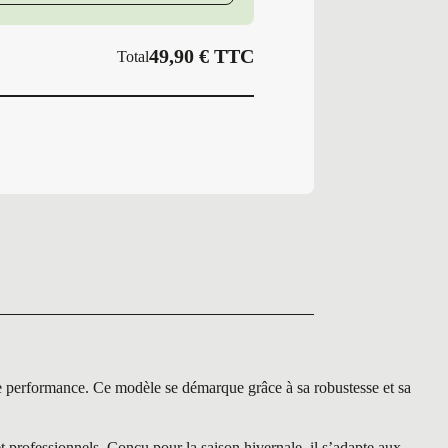
49,90
€
TTC
Total
rformance. Ce modèle se démarque grâce à sa robustesse et sa
ofessionnels. Conçu pour la saison hivernale, il s’adapte aux