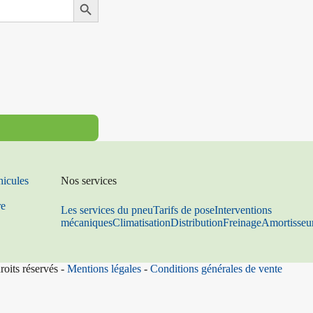
Search Button
hicules
Nos services
re
Les services du pneu
Tarifs de pose
Interventions
mécaniques
Climatisation
Distribution
Freinage
Amortisseu
roits réservés -
Mentions légales
-
Conditions générales de vente