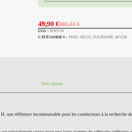
49,90
€
102,32
€
Le
Le
UGS :
MW358
prix
prix
CATÉGORIES :
PNEU NEUF
,
TOURISME HIVER
initial
actuel
était :
est :
102,32 €.
49,90 €.
Description
éférence incontournable pour les conducteurs à la recherche de pe
écialement conçu pour une large gamme de véhicules utilitaires et pr