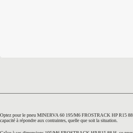
Optez pour le pneu MINERVA 60 195/M6 FROSTRACK HP R15 88 H, une r
capacité à répondre aux contraintes, quelle que soit la situation.
Grâce à ses dimensions 195/M6 FROSTRACK HP R15 88 H, ce pneu est sp