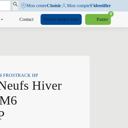
Search Button
Mon centre
Choisir
Mon compte
S'identifier
0
Contact
Prenez rendez-vous
Panier
 H M6 FROSTRACK HP
Neufs Hiver
 M6
P