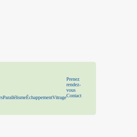
Prenez
rendez-
vous
Contact
rs
Parallélisme
Échappement
Vitrage