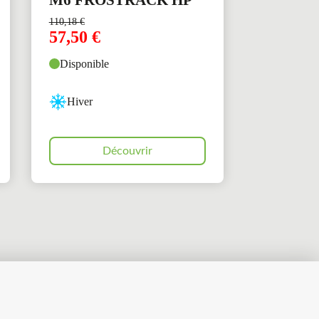
110,18
€
57,50
€
Disponible
Hiver
Découvrir