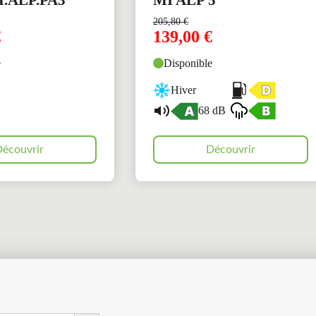
205,80
€
€
139,00
€
e
Disponible
Hiver
68 dB
écouvrir
Découvrir