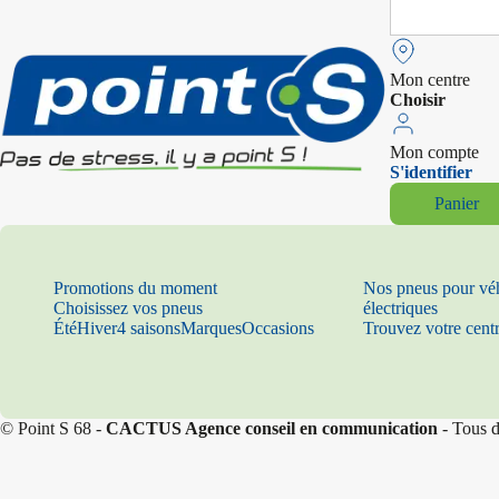
Search
for:
Mon centre
Choisir
Mon compte
S'identifier
Panier
Promotions du moment
Nos pneus pour vé
Choisissez vos pneus
électriques
Été
Hiver
4 saisons
Marques
Occasions
Trouvez votre cent
© Point S 68 -
CACTUS Agence conseil en communication
- Tous d