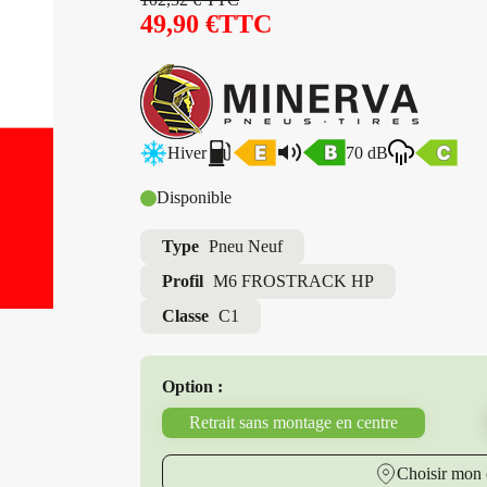
49,90
€
TTC
Hiver
70 dB
Disponible
Type
Pneu Neuf
Profil
M6 FROSTRACK HP
Classe
C1
Option :
Retrait sans montage en centre
Choisir mon 