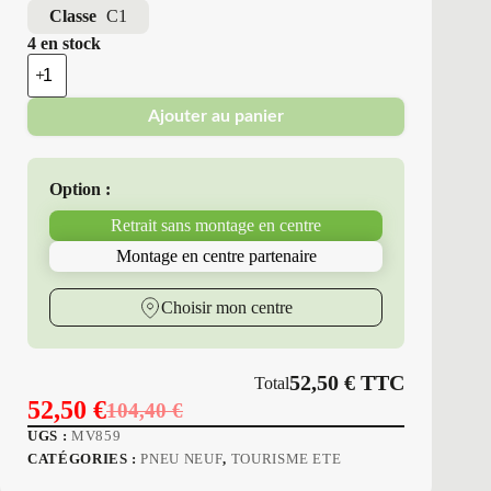
Classe
C1
4 en stock
quantité
de
Minerva
Ajouter au panier
-
Pneus
Neufs
Été
Option :
195/50R15
82
Retrait sans montage en centre
V
M6
Montage en centre partenaire
F209
Choisir mon centre
52,50
€
TTC
Total
52,50
€
104,40
€
Le
Le
UGS :
MV859
prix
prix
CATÉGORIES :
PNEU NEUF
,
TOURISME ETE
initial
actuel