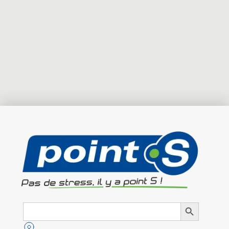
Search
Search Button
for: