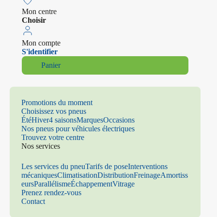
Mon centre
Choisir
Mon compte
S'identifier
Panier
Promotions du moment
Choisissez vos pneus
Été
Hiver
4 saisons
Marques
Occasions
Nos pneus pour véhicules électriques
Trouvez votre centre
Nos services
Les services du pneu
Tarifs de pose
Interventions
mécaniques
Climatisation
Distribution
Freinage
Amortiss
eurs
Parallélisme
Échappement
Vitrage
Prenez rendez-vous
Contact