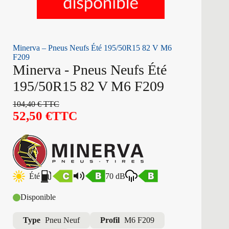
Minerva – Pneus Neufs Été 195/50R15 82 V M6
F209
Minerva - Pneus Neufs Été
195/50R15 82 V M6 F209
104,40
€
TTC
52,50
€
TTC
Été
70 dB
Disponible
Type
Pneu Neuf
Profil
M6 F209