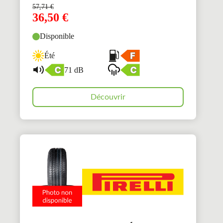
57,71
€
36,50
€
Disponible
Été
71 dB
Découvrir