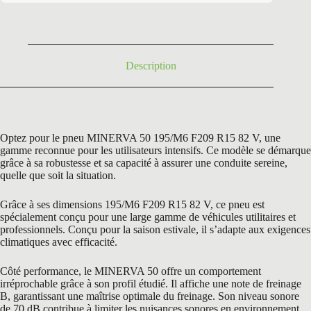
était :
est :
104,40 €.
52,50 €.
Description
Optez pour le pneu MINERVA 50 195/M6 F209 R15 82 V, une
gamme reconnue pour les utilisateurs intensifs. Ce modèle se démarque
grâce à sa robustesse et sa capacité à assurer une conduite sereine,
quelle que soit la situation.
Grâce à ses dimensions 195/M6 F209 R15 82 V, ce pneu est
spécialement conçu pour une large gamme de véhicules utilitaires et
professionnels. Conçu pour la saison estivale, il s’adapte aux exigences
climatiques avec efficacité.
Côté performance, le MINERVA 50 offre un comportement
irréprochable grâce à son profil étudié. Il affiche une note de freinage
B, garantissant une maîtrise optimale du freinage. Son niveau sonore
de 70 dB contribue à limiter les nuisances sonores en environnement