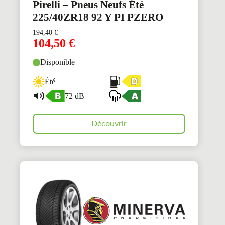
Pirelli – Pneus Neufs Été
225/40ZR18 92 Y PI PZERO
194,40
€
104,50
€
Disponible
Été
72 dB
Découvrir