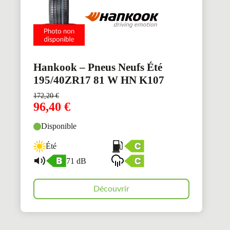
Hankook – Pneus Neufs Été
195/40ZR17 81 W HN K107
172,20
€
96,40
€
Disponible
Été
71 dB
Découvrir