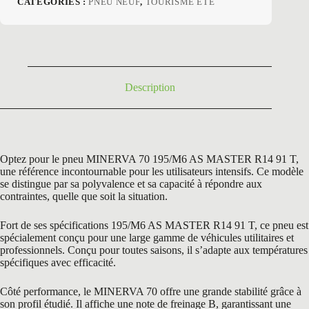
CATÉGORIES :
PNEU NEUF
,
TOURISME ETE
initial
actuel
était :
est :
122,40 €.
59,50 €.
Description
Optez pour le pneu MINERVA 70 195/M6 AS MASTER R14 91 T,
une référence incontournable pour les utilisateurs intensifs. Ce modèle
se distingue par sa polyvalence et sa capacité à répondre aux
contraintes, quelle que soit la situation.
Fort de ses spécifications 195/M6 AS MASTER R14 91 T, ce pneu est
spécialement conçu pour une large gamme de véhicules utilitaires et
professionnels. Conçu pour toutes saisons, il s’adapte aux températures
spécifiques avec efficacité.
Côté performance, le MINERVA 70 offre une grande stabilité grâce à
son profil étudié. Il affiche une note de freinage B, garantissant une