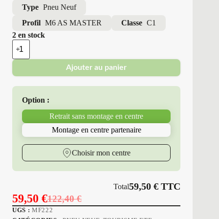
Type
Pneu Neuf
Profil
M6 AS MASTER
Classe
C1
2 en stock
quantité
de
Minerva
Ajouter au panier
-
Pneus
Neufs
4
Option :
Saisons
195/70R14
Retrait sans montage en centre
91
T
Montage en centre partenaire
M6
AS
MASTER
Choisir mon centre
59,50
€
TTC
Total
59,50
€
122,40
€
Le
Le
UGS :
MF222
prix
prix