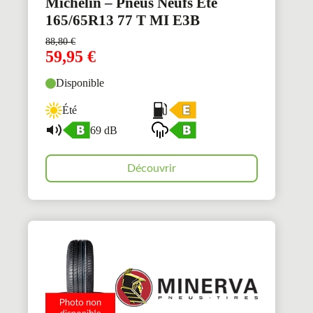
Michelin – Pneus Neufs Été
165/65R13 77 T MI E3B
88,80
€
59,95
€
Disponible
Été
69 dB
Découvrir