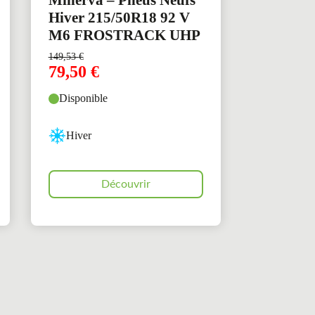
Minerva – Pneus Neufs
Hiver 215/50R18 92 V
M6 FROSTRACK UHP
149,53
€
79,50
€
Disponible
Hiver
Découvrir