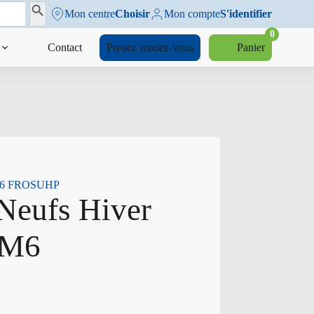
Search Button
Mon centre
Choisir
Mon compte
S'identifier
0
Contact
Prenez rendez-vous
Panier
V M6 FROSUHP
Neufs Hiver
 M6