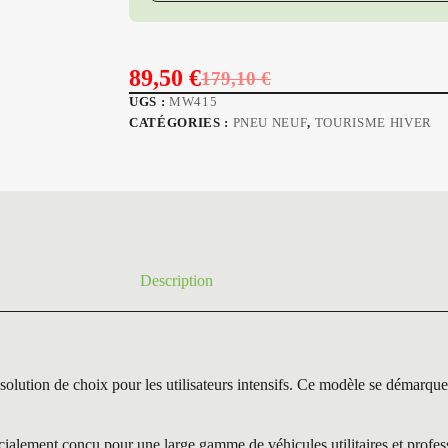
89,50
€
179,10
€
Le
Le
UGS :
MW415
prix
prix
CATÉGORIES :
PNEU NEUF
,
TOURISME HIVER
initial
actuel
était :
est :
179,10 €.
89,50 €.
Description
 de choix pour les utilisateurs intensifs. Ce modèle se démarque gr
ment conçu pour une large gamme de véhicules utilitaires et professio