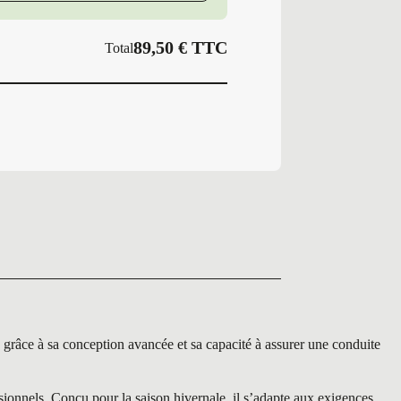
89,50
€
TTC
Total
âce à sa conception avancée et sa capacité à assurer une conduite
nnels. Conçu pour la saison hivernale, il s’adapte aux exigences