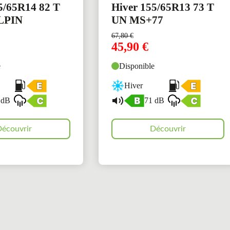
5/65R14 82 T
Hiver 155/65R13 73 T
LPIN
UN MS+77
67,80
€
45,90
€
e
Disponible
Hiver
 dB
71 dB
écouvrir
Découvrir