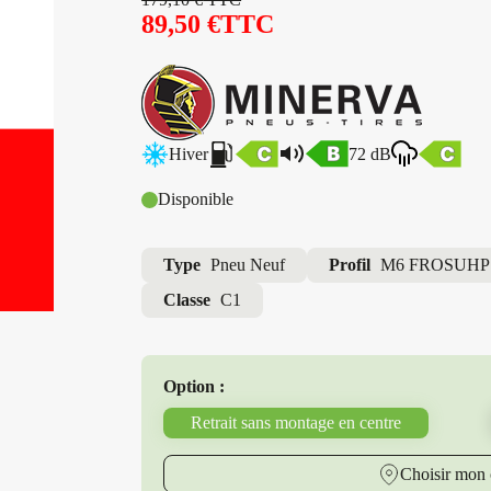
89,50
€
TTC
Hiver
72 dB
Disponible
Type
Pneu Neuf
Profil
M6 FROSUHP
Classe
C1
Option :
Retrait sans montage en centre
Choisir mon 