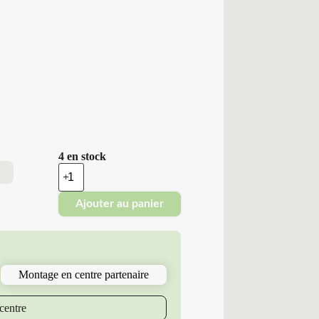
4 en stock
quantité
de
Minerva
Ajouter au panier
-
Pneus
Neufs
Hiver
245/40R20
99
Montage en centre partenaire
V
M6
FROSUHP
centre