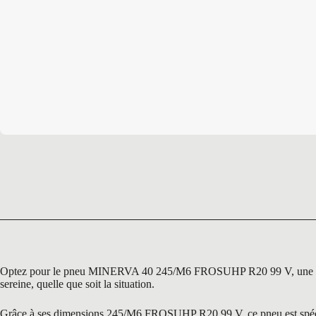
Optez pour le pneu MINERVA 40 245/M6 FROSUHP R20 99 V, une solution
sereine, quelle que soit la situation.
Grâce à ses dimensions 245/M6 FROSUHP R20 99 V, ce pneu est spéciale