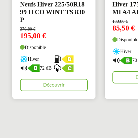
Neufs Hiver 225/50R18
Hiver 17
99 H CO WINT TS 830
MI A4 A
P
130,80
€
85,50
€
376,80
€
195,00
€
Disponibl
Disponible
Hiver
Hiver
70
72 dB
D
Découvrir