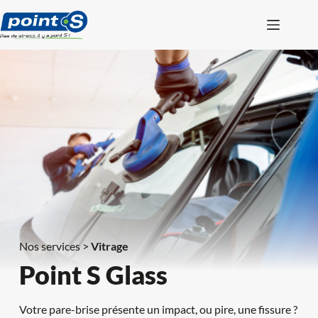
Passer
au
contenu
Nos services > 
Vitrage
Point S Glass
Votre pare-brise présente un impact, ou pire, une fissure ? 