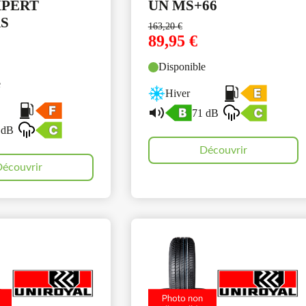
XPERT
UN MS+66
S
163,20
€
89,95
€
Disponible
e
Hiver
71 dB
 dB
Découvrir
écouvrir