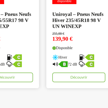
 – Pneus Neufs
Uniroyal – Pneus Neufs
5/55R17 98 V
Hiver 235/45R18 98 V
EXP
UN WINEXP
255,00
€
€
139,90
€
e
Disponible
Hiver
 dB
72 dB
écouvrir
Découvrir