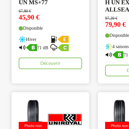
UN MS+77
H UN E
ALLSEA
67,80
€
45,90
€
97,20
€
79,90
€
Disponible
Disponibl
Hiver
4 saisons
71 dB
71
Découvrir
D