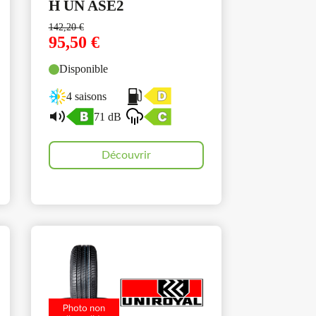
H UN ASE2
142,20
€
95,50
€
Disponible
4 saisons
71 dB
Découvrir