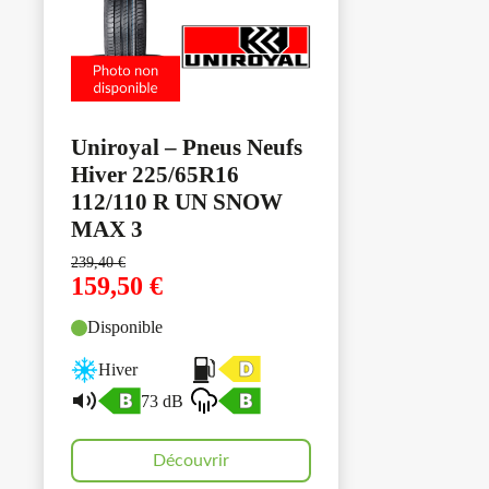
Uniroyal – Pneus Neufs
Hiver 225/65R16
112/110 R UN SNOW
MAX 3
239,40
€
159,50
€
Disponible
Hiver
73 dB
Découvrir