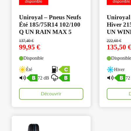
Uniroyal – Pneus Neufs
Uniroyal
Été 185/75R14 102/100
Hiver 21
Q UN RAIN MAX 5
UN WIN
137,40
€
222,60
€
99,95
€
135,50
Disponible
Disponibl
Été
Hiver
72 dB
72
Découvrir
D