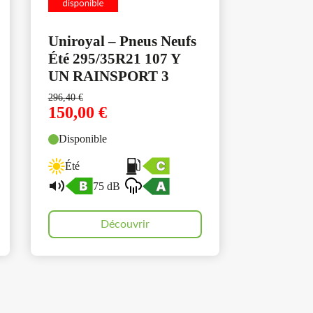
Uniroyal – Pneus Neufs
Été 295/35R21 107 Y
UN RAINSPORT 3
296,40
€
150,00
€
Disponible
Été
75 dB
Découvrir