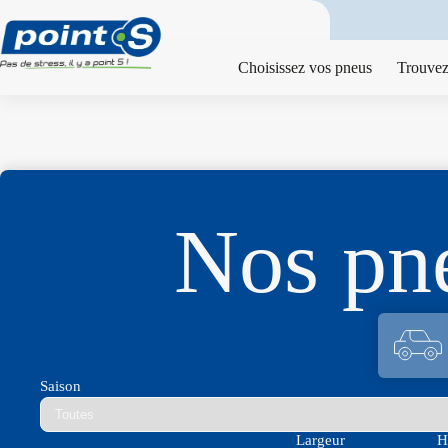
Passer
au
contenu
Choisissez vos pneus
Trouvez
Nos p
Saison
Largeur
H