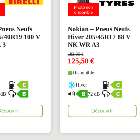
 Pneus Neufs
Nokian – Pneus Neufs
5/40R19 100 V
Hiver 205/45R17 88 V
 3
NK WR A3
183,36
€
€
125,50
€
e
Disponible
Hiver
 dB
72 dB
écouvrir
Découvrir