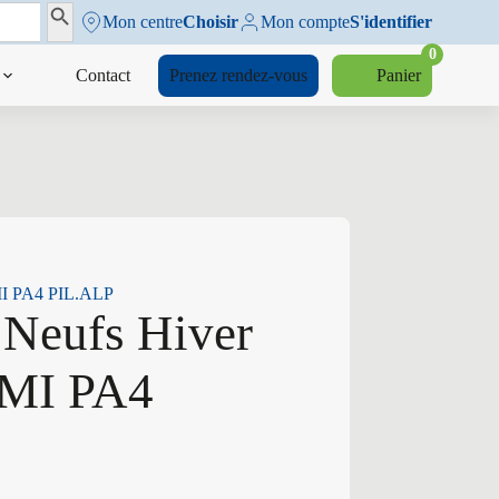
Search Button
Mon centre
Choisir
Mon compte
S'identifier
0
Contact
Prenez rendez-vous
Panier
 MI PA4 PIL.ALP
 Neufs Hiver
 MI PA4