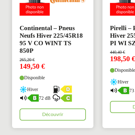
Continental – Pneus
Pirelli –
Neufs Hiver 225/45R18
Hiver 25
95 V CO WINT TS
PI WI SZ
850P
440,40
€
198,50
265,20
€
149,50
€
Disponibl
Disponible
Hiver
Hiver
73
72 dB
D
Découvrir