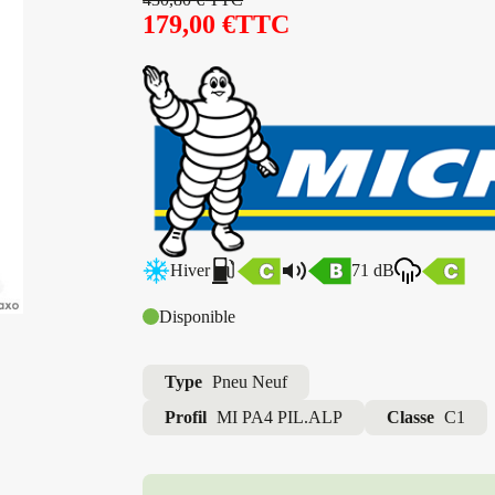
179,00
€
TTC
Hiver
71 dB
Disponible
Type
Pneu Neuf
Profil
MI PA4 PIL.ALP
Classe
C1