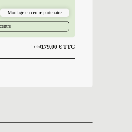
265/35R19
98
Montage en centre partenaire
V
MI
PA4
centre
PIL.ALP
179,00
€
TTC
Total