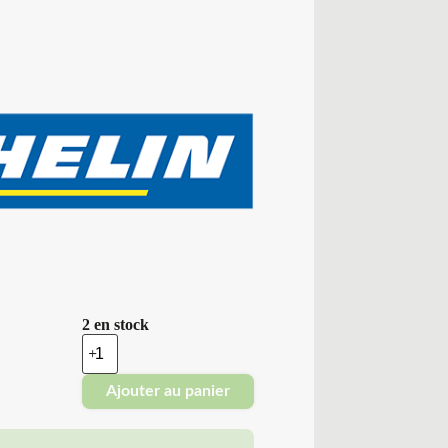
2 en stock
quantité
de
Michelin
Ajouter au panier
-
Pneus
Neufs
Hiver