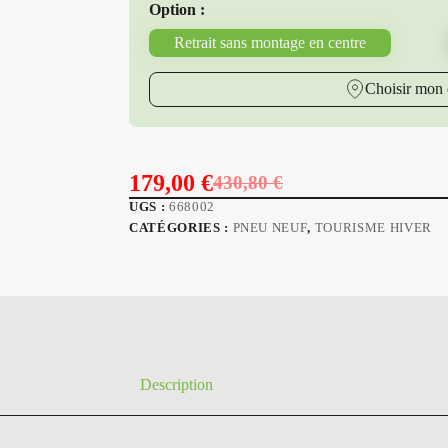
Option :
Retrait sans montage en centre
Choisir mon 
179,00
€
430,80
€
Le
Le
UGS :
668002
prix
prix
CATÉGORIES :
PNEU NEUF
,
TOURISME HIVER
initial
actuel
était :
est :
430,80 €.
179,00 €.
Description