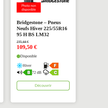
Bridgestone – Pneus
Neufs Hiver 225/55R16
95 H BS LM32
235,44
€
109,50
€
Disponible
Hiver
72 dB
Découvrir