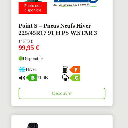
Point S – Pneus Neufs Hiver
225/45R17 91 H PS W.STAR 3
146,40
€
99,95
€
Disponible
Hiver
71 dB
Découvrir