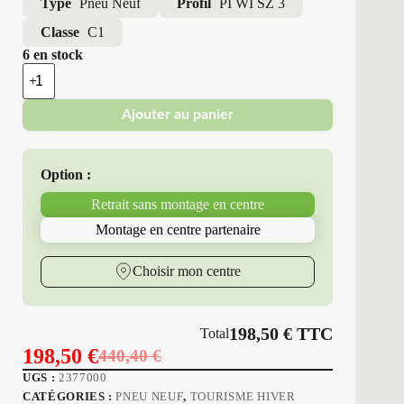
Type
Pneu Neuf
Profil
PI WI SZ 3
Classe
C1
6 en stock
quantité
de
Pirelli
Ajouter au panier
-
Pneus
Neufs
Hiver
Option :
255/40R19
100
Retrait sans montage en centre
V
PI
Montage en centre partenaire
WI
SZ
3
Choisir mon centre
198,50
€
TTC
Total
198,50
€
440,40
€
Le
Le
UGS :
2377000
prix
prix
CATÉGORIES :
PNEU NEUF
,
TOURISME HIVER