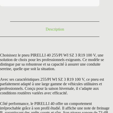
initial
actuel
était :
est :
440,40 €.
198,50 €.
Description
Choisissez le pneu PIRELLI 40 255/PI WI SZ 3 R19 100 V, une
solution de choix pour les professionnels exigeants. Ce modèle se
distingue par sa robustesse et sa capacité à assurer une conduite
sereine, quelle que soit la situation.
Avec ses caractéristiques 255/PI WI SZ 3 R19 100 V, ce pneu est
parfaitement adapté à une large gamme de véhicules utilitaires et
professionnels. Conçu pour la saison hivernale, il s’adapte aux
conditions routières variées avec efficacité.
Côté performance, le PIRELLI 40 offre un comportement
irréprochable grâce à son profil étudié. Il affiche une note de freinage
B, garantissant des arrêts courts et sûrs. Son niveau sonore de 73 dB