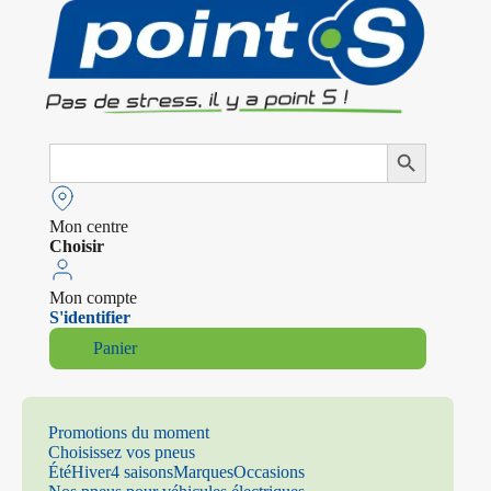
Search
Search Button
for:
Mon centre
Choisir
Mon compte
S'identifier
Panier
Promotions du moment
Choisissez vos pneus
Été
Hiver
4 saisons
Marques
Occasions