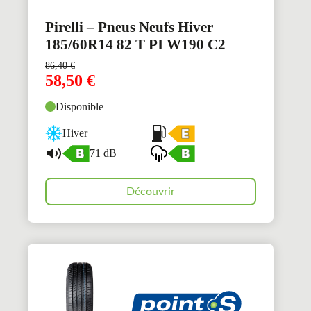
Pirelli – Pneus Neufs Hiver
185/60R14 82 T PI W190 C2
86,40
€
58,50
€
Disponible
Hiver
71 dB
Découvrir