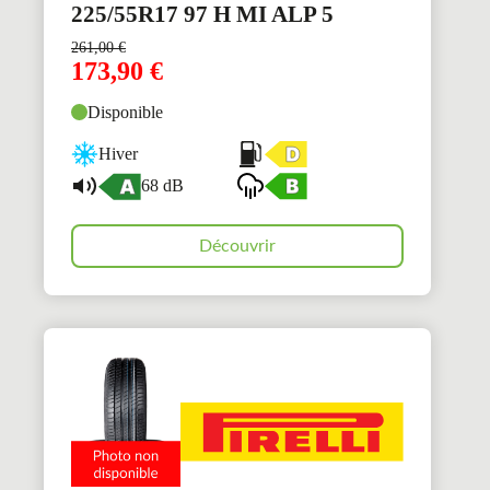
225/55R17 97 H MI ALP 5
261,00
€
173,90
€
Disponible
Hiver
68 dB
Découvrir