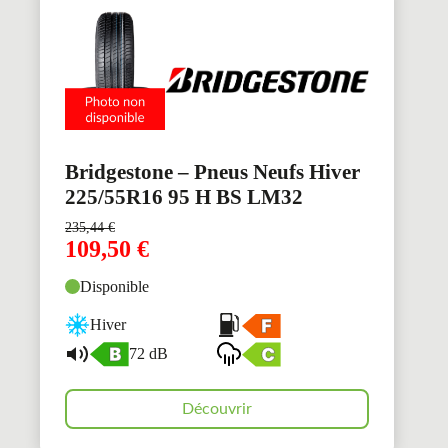
Bridgestone – Pneus Neufs Hiver
225/55R16 95 H BS LM32
235,44
€
109,50
€
Disponible
Hiver
72 dB
Découvrir