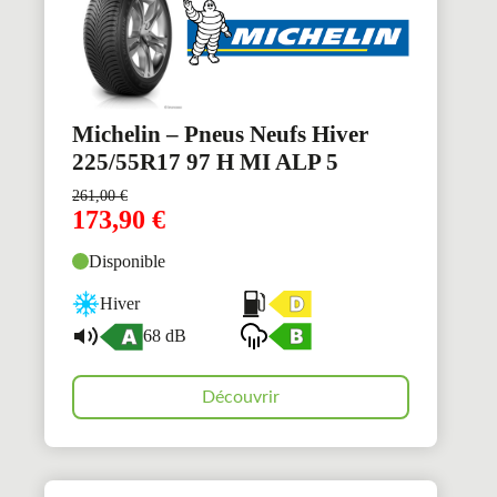
Michelin – Pneus Neufs Hiver
225/55R17 97 H MI ALP 5
261,00
€
173,90
€
Disponible
Hiver
68 dB
Découvrir