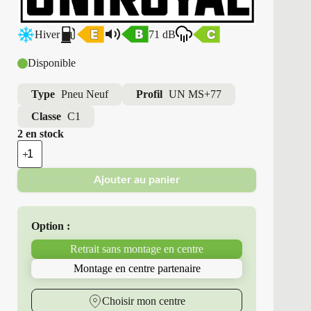
Hiver
71 dB
Disponible
Type
Pneu Neuf
Profil
UN MS+77
Classe
C1
2 en stock
quantité
de
Uniroyal
Ajouter au panier
-
Pneus
Neufs
Hiver
Option :
155/65R13
73
Retrait sans montage en centre
T
UN
Montage en centre partenaire
MS+77
Choisir mon centre