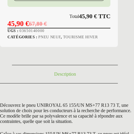
45,90
€
TTC
Total
45,90
€
67,80
€
Le
Le
UGS :
03650140000
prix
prix
CATÉGORIES :
PNEU NEUF
,
TOURISME HIVER
initial
actuel
était :
est :
67,80 €.
45,90 €.
Description
Découvrez le pneu UNIROYAL 65 155/UN MS+77 R13 73 T, une
solution de choix pour les conducteurs à la recherche de performance.
Ce modèle brille par sa polyvalence et sa capacité à répondre aux
contraintes, quelle que soit la situation.
Grâce à ses dimensions 155/UN MS+77 R13 73 T, ce pneu est idéal