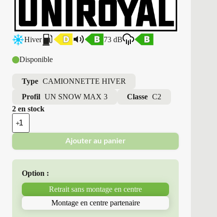
Hiver
73 dB
Disponible
Type
CAMIONNETTE HIVER
Profil
UN SNOW MAX 3
Classe
C2
2 en stock
quantité
de
Uniroyal
Ajouter au panier
-
Pneus
Neufs
Hiver
Option :
225/65R16
112/110
Retrait sans montage en centre
R
UN
Montage en centre partenaire
SNOW
MAX