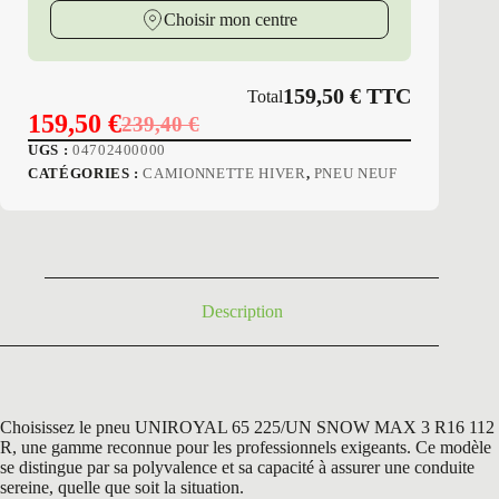
3
Choisir mon centre
159,50
€
TTC
Total
159,50
€
239,40
€
Le
Le
UGS :
04702400000
prix
prix
CATÉGORIES :
CAMIONNETTE HIVER
,
PNEU NEUF
initial
actuel
était :
est :
239,40 €.
159,50 €.
Description
Choisissez le pneu UNIROYAL 65 225/UN SNOW MAX 3 R16 112
R, une gamme reconnue pour les professionnels exigeants. Ce modèle
se distingue par sa polyvalence et sa capacité à assurer une conduite
sereine, quelle que soit la situation.