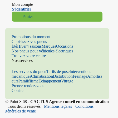
Mon compte
S'identifier
Panier
Promotions du moment
Choisissez vos pneus
Été
Hiver
4 saisons
Marques
Occasions
Nos pneus pour véhicules électriques
Trouvez votre centre
Nos services
Les services du pneu
Tarifs de pose
Interventions
mécaniques
Climatisation
Distribution
Freinage
Amortiss
eurs
Parallélisme
Échappement
Vitrage
Prenez rendez-vous
Contact
© Point S 68 -
CACTUS Agence conseil en communication
- Tous droits réservés -
Mentions légales
-
Conditions
générales de vente