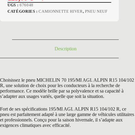
Le
Le
UGS :
676048
prix
prix
CATÉGORIES :
CAMIONNETTE HIVER
,
PNEU NEUF
initial
actuel
était :
est :
195,60 €.
125,00 €.
Description
Choisissez le pneu MICHELIN 70 195/MI AGI. ALPIN R15 104/102
R, une solution de choix pour les conducteurs à la recherche de
performance. Ce modèle brille par sa polyvalence et sa capacité à
s’adapter aux usages variés, quelle que soit la situation.
Fort de ses spécifications 195/MI AGI. ALPIN R15 104/102 R, ce
pneu est parfaitement adapté à une large gamme de véhicules utilitaires
et professionnels. Conçu pour la saison hivernale, il s’adapte aux
exigences climatiques avec efficacité.