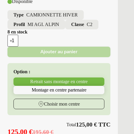
Disponible
Type
CAMIONNETTE HIVER
Profil
MI AGI. ALPIN
Classe
C2
8 en stock
quantité
de
Michelin
Ajouter au panier
-
Pneus
Neufs
Hiver
Option :
195/70R15
104/102
Retrait sans montage en centre
R
MI
Montage en centre partenaire
AGI.
ALPIN
Choisir mon centre
125,00
€
TTC
Total
125,00
€
195,60
€