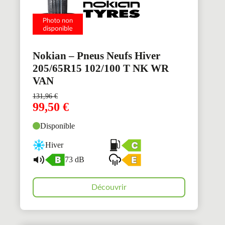
Nokian – Pneus Neufs Hiver
205/65R15 102/100 T NK WR
VAN
131,96
€
99,50
€
Disponible
Hiver
73 dB
Découvrir