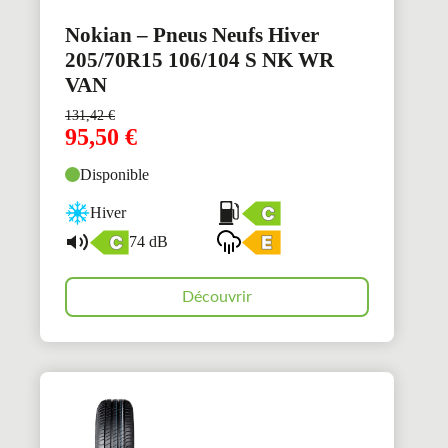
Nokian – Pneus Neufs Hiver
205/70R15 106/104 S NK WR
VAN
131,42
€
95,50
€
Disponible
Hiver
74 dB
Découvrir