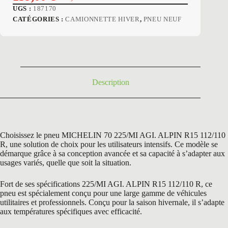
Le
Le
UGS :
187170
prix
prix
CATÉGORIES :
CAMIONNETTE HIVER
,
PNEU NEUF
initial
actuel
était :
est :
244,20 €.
159,00 €.
Description
Choisissez le pneu MICHELIN 70 225/MI AGI. ALPIN R15 112/110
R, une solution de choix pour les utilisateurs intensifs. Ce modèle se
démarque grâce à sa conception avancée et sa capacité à s’adapter aux
usages variés, quelle que soit la situation.
Fort de ses spécifications 225/MI AGI. ALPIN R15 112/110 R, ce
pneu est spécialement conçu pour une large gamme de véhicules
utilitaires et professionnels. Conçu pour la saison hivernale, il s’adapte
aux températures spécifiques avec efficacité.