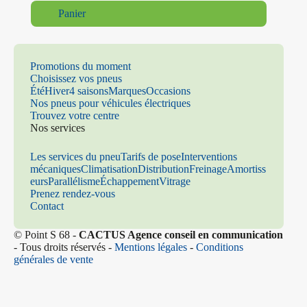
Panier
Promotions du moment
Choisissez vos pneus
Été
Hiver
4 saisons
Marques
Occasions
Nos pneus pour véhicules électriques
Trouvez votre centre
Nos services
Les services du pneu
Tarifs de pose
Interventions
mécaniques
Climatisation
Distribution
Freinage
Amortiss
eurs
Parallélisme
Échappement
Vitrage
Prenez rendez-vous
Contact
© Point S 68 -
CACTUS Agence conseil en communication
- Tous droits réservés -
Mentions légales
-
Conditions
générales de vente