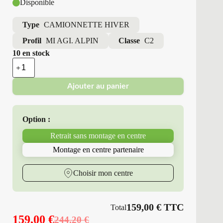
Disponible
Type
CAMIONNETTE HIVER
Profil
MI AGI. ALPIN
Classe
C2
10 en stock
quantité
de
Michelin
Ajouter au panier
-
Pneus
Neufs
Hiver
Option :
225/70R15
112/110
Retrait sans montage en centre
R
MI
Montage en centre partenaire
AGI.
ALPIN
Choisir mon centre
159,00
€
TTC
Total
159,00
€
244,20
€