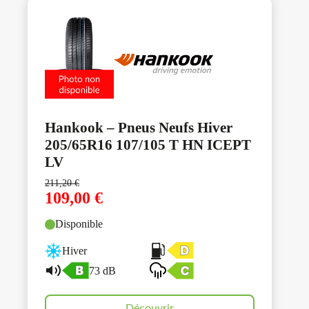
Hankook – Pneus Neufs Hiver
205/65R16 107/105 T HN ICEPT
LV
211,20
€
109,00
€
Disponible
Hiver
73 dB
Découvrir