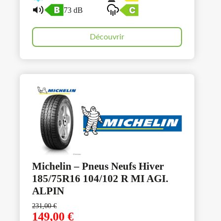
73 dB
Découvrir
Michelin – Pneus Neufs Hiver
185/75R16 104/102 R MI AGI.
ALPIN
231,00
€
149,00
€