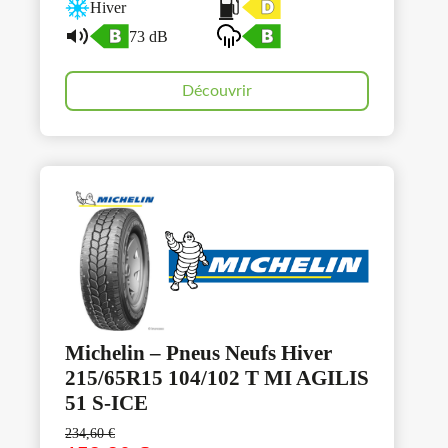
Hiver
73 dB
Découvrir
Michelin – Pneus Neufs Hiver
215/65R15 104/102 T MI AGILIS
51 S-ICE
234,60
€