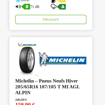
71 dB
Découvrir
Michelin – Pneus Neufs Hiver
205/65R16 107/105 T MI AGI.
ALPIN
246,00
€
159,90
€