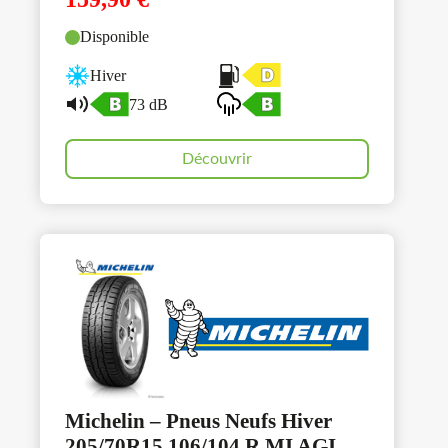
Disponible
Hiver
73 dB
Découvrir
Michelin – Pneus Neufs Hiver
205/70R15 106/104 R MI AGI.