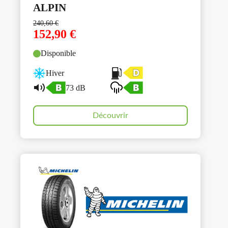
ALPIN
240,60
€
152,90
€
Disponible
Hiver
73 dB
Découvrir