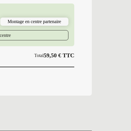
Pneus
Neufs
Été
175/65R14
Montage en centre partenaire
82
T
PS
centre
SUMMER
S
59,50
€
TTC
Total