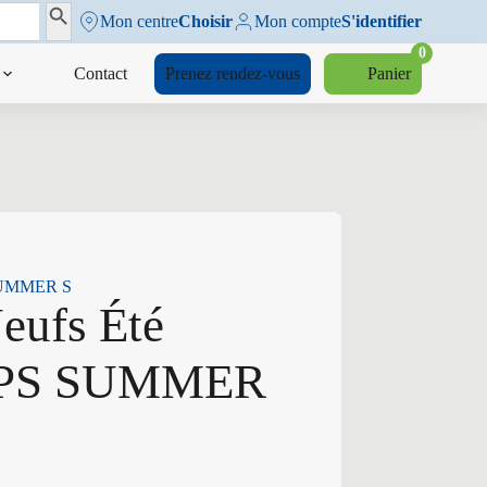
Search Button
Mon centre
Choisir
Mon compte
S'identifier
0
Contact
Prenez rendez-vous
Panier
 SUMMER S
Neufs Été
T PS SUMMER