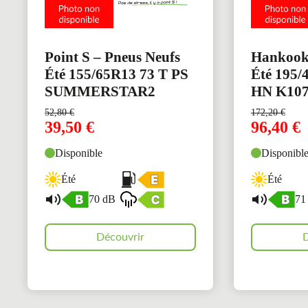
Point S – Pneus Neufs
Hankook 
Été 155/65R13 73 T PS
Été 195
SUMMERSTAR2
HN K10
52,80
€
172,20
€
39,50
€
96,40
€
Disponible
Disponibl
Été
Été
70 dB
71
Découvrir
D