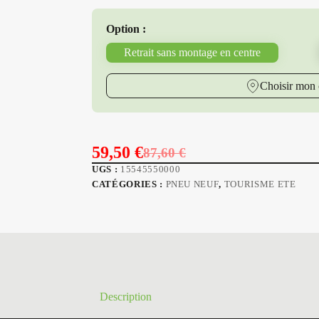
Option :
Retrait sans montage en centre
Choisir mon 
59,50
€
87,60
€
Le
Le
UGS :
15545550000
prix
prix
CATÉGORIES :
PNEU NEUF
,
TOURISME ETE
initial
actuel
était :
est :
87,60 €.
59,50 €.
Description