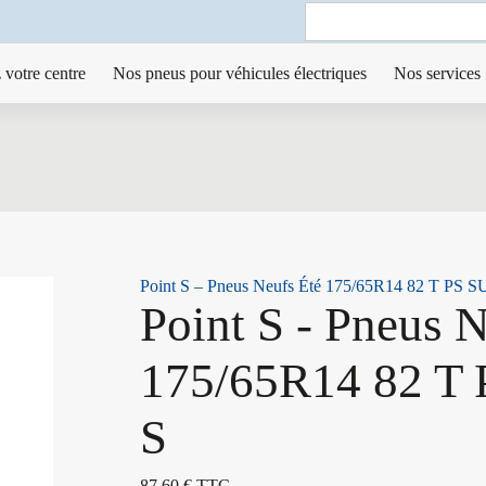
Search
for:
 votre centre
Nos pneus pour véhicules électriques
Nos services
Point S – Pneus Neufs Été 175/65R14 82 T PS
Point S - Pneus 
175/65R14 82 
S
87,60
€
TTC