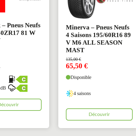
– Pneus Neufs
Minerva – Pneus Neufs
/40ZR17 81 W
4 Saisons 195/60R16 89
7
V M6 ALL SEASON
MAST
135,00
€
65,50
€
e
Disponible
 dB
4 saisons
écouvrir
Découvrir