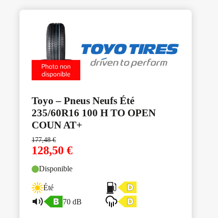
Toyo – Pneus Neufs Été
235/60R16 100 H TO OPEN
COUN AT+
177,48
€
128,50
€
Disponible
Été
70 dB