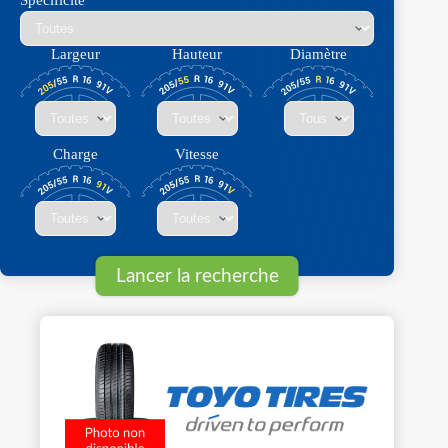
Spécificité
Largeur
Hauteur
Diamètre
Charge
Vitesse