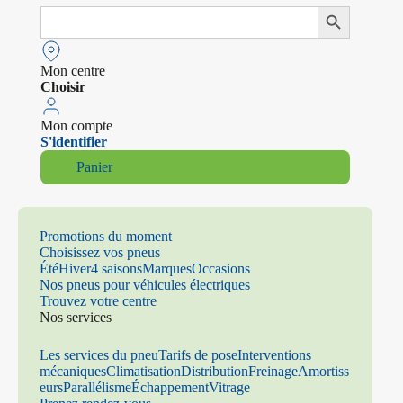
Search
Search Button
for:
Mon centre
Choisir
Mon compte
S'identifier
Panier
Promotions du moment
Choisissez vos pneus
Été
Hiver
4 saisons
Marques
Occasions
Nos pneus pour véhicules électriques
Trouvez votre centre
Nos services
Les services du pneu
Tarifs de pose
Interventions
mécaniques
Climatisation
Distribution
Freinage
Amortiss
eurs
Parallélisme
Échappement
Vitrage