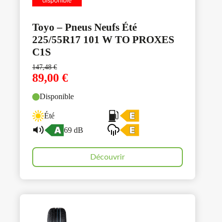
Toyo – Pneus Neufs Été
225/55R17 101 W TO PROXES
C1S
147,48
€
89,00
€
Disponible
Été
69 dB
Découvrir