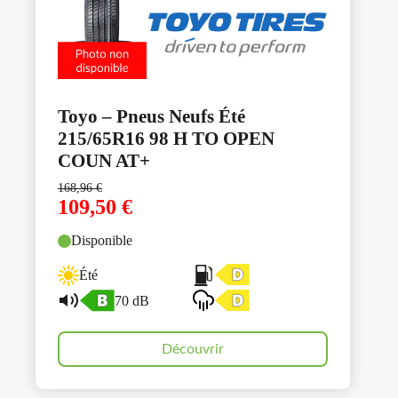
Toyo – Pneus Neufs Été
215/65R16 98 H TO OPEN
COUN AT+
168,96
€
109,50
€
Disponible
Été
70 dB
Découvrir