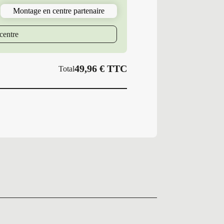
165/65R13
Montage en centre partenaire
77
T
PS
centre
SUM.2
49,96
€
TTC
Total