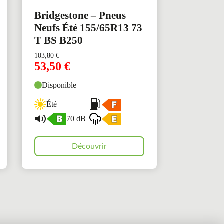
Bridgestone – Pneus
Neufs Été 155/65R13 73
T BS B250
103,80
€
53,50
€
Disponible
Été
70 dB
Découvrir