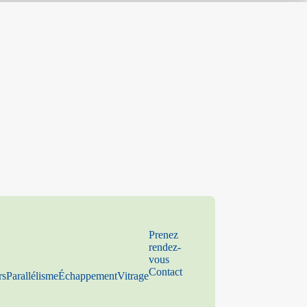
Prenez
rendez-
vous
Contact
rs
Parallélisme
Échappement
Vitrage