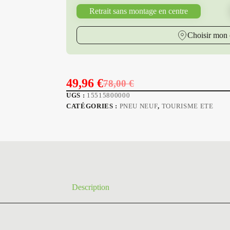
Retrait sans montage en centre
Choisir mon 
49,96
€
78,00
€
Le
Le
UGS :
15515800000
prix
prix
CATÉGORIES :
PNEU NEUF
,
TOURISME ETE
initial
actuel
était :
est :
78,00 €.
49,96 €.
Description