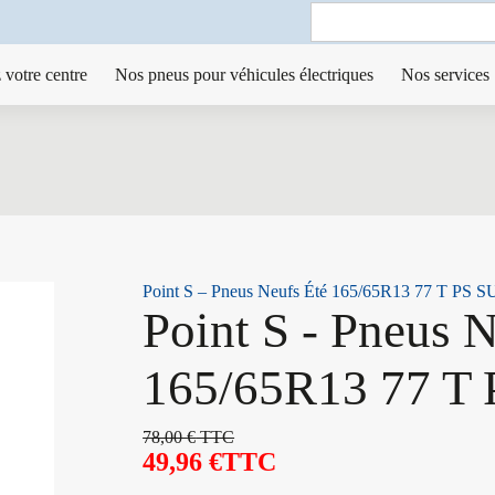
Search
for:
 votre centre
Nos pneus pour véhicules électriques
Nos services
Point S – Pneus Neufs Été 165/65R13 77 T PS 
Point S - Pneus 
165/65R13 77 T
78,00
€
TTC
49,96
€
TTC