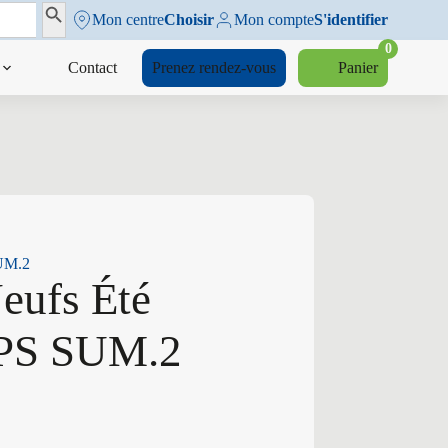
Search Button
Mon centre
Choisir
Mon compte
S'identifier
0
Contact
Prenez rendez-vous
Panier
SUM.2
Neufs Été
 PS SUM.2