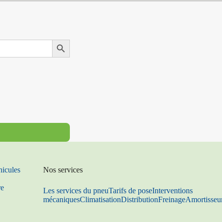
Search Button
hicules
Nos services
re
Les services du pneu
Tarifs de pose
Interventions
mécaniques
Climatisation
Distribution
Freinage
Amortisseu