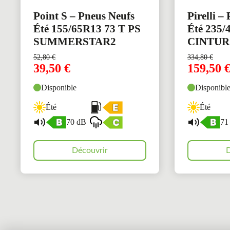
Point S – Pneus Neufs
Pirelli –
Été 155/65R13 73 T PS
Été 235/
SUMMERSTAR2
CINTUR
52,80
€
334,80
€
39,50
€
159,50
Disponible
Disponibl
Été
Été
70 dB
71
Découvrir
D