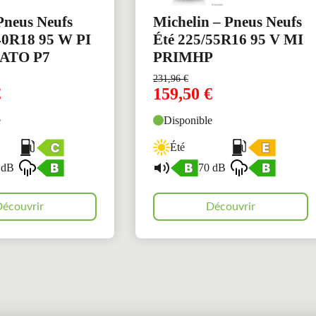
 Pneus Neufs
Michelin – Pneus Neufs
40R18 95 W PI
Été 225/55R16 95 V MI
ATO P7
PRIMHP
231,96
€
€
159,50
€
e
Disponible
Été
 dB
70 dB
écouvrir
Découvrir