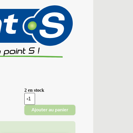
2 en stock
quantité
de
Point
Ajouter au panier
S
-
Pneus
Neufs
Été