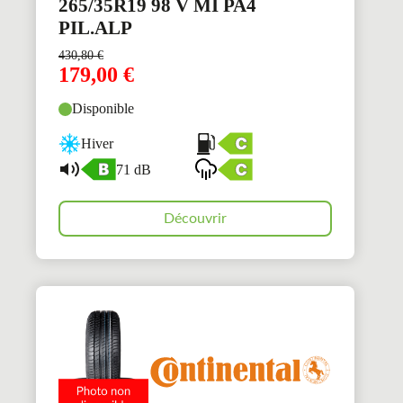
265/35R19 98 V MI PA4
PIL.ALP
430,80
€
179,00
€
Disponible
Hiver
71 dB
Découvrir