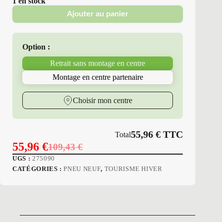
1 en stock
Ajouter au panier
Option :
Retrait sans montage en centre
Montage en centre partenaire
Choisir mon centre
55,96
€
TTC
Total
55,96
€
109,43
€
Le
Le
UGS :
275090
prix
prix
CATÉGORIES :
PNEU NEUF
,
TOURISME HIVER
initial
actuel
était :
est :
109,43 €.
55,96 €.