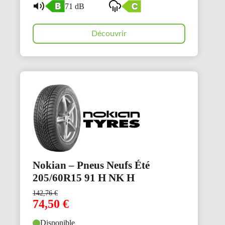
71 dB
Découvrir
Nokian – Pneus Neufs Été
205/60R15 91 H NK H
142,76
€
74,50
€
Disponible