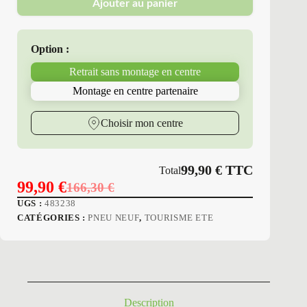
Ajouter au panier
Erol
-
Pneus
Neufs
Option :
Été
215/60R17
Retrait sans montage en centre
100
H
Montage en centre partenaire
P7
RP-
330
Choisir mon centre
99,90
€
TTC
Total
99,90
€
166,30
€
Le
Le
UGS :
483238
prix
prix
CATÉGORIES :
PNEU NEUF
,
TOURISME ETE
initial
actuel
était :
est :
166,30 €.
99,90 €.
Description