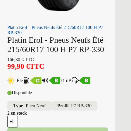
Platin Erol – Pneus Neufs Été 215/60R17 100 H P7
RP-330
Platin Erol - Pneus Neufs Été
215/60R17 100 H P7 RP-330
166,30
€
TTC
99,90
€
TTC
Été
71 dB
Disponible
Type
Pneu Neuf
Profil
P7 RP-330
2 en stock
quantité
de
Platin