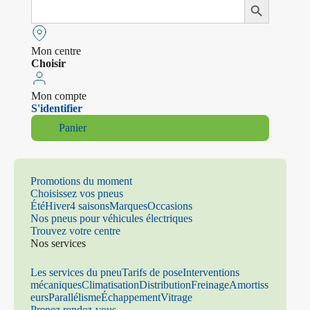
Search
Search Button
for:
Mon centre
Choisir
Mon compte
S'identifier
Panier
Promotions du moment
Choisissez vos pneus
Été
Hiver
4 saisons
Marques
Occasions
Nos pneus pour véhicules électriques
Trouvez votre centre
Nos services
Les services du pneu
Tarifs de pose
Interventions
mécaniques
Climatisation
Distribution
Freinage
Amortiss
eurs
Parallélisme
Échappement
Vitrage
Prenez rendez-vous