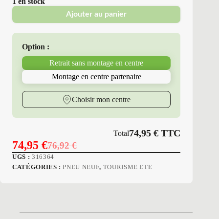
1 en stock
Ajouter au panier
Option :
Retrait sans montage en centre
Montage en centre partenaire
Choisir mon centre
74,95
€
TTC
Total
74,95
€
76,92
€
Le
Le
UGS :
316364
prix
prix
CATÉGORIES :
PNEU NEUF
,
TOURISME ETE
initial
actuel
était :
est :
76,92 €.
74,95 €.