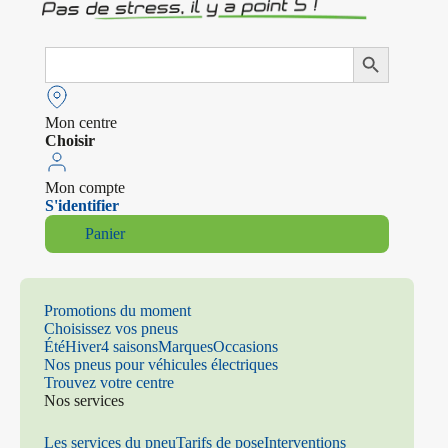
Search
Search Button
for:
Mon centre
Choisir
Mon compte
S'identifier
Panier
Promotions du moment
Choisissez vos pneus
Été
Hiver
4 saisons
Marques
Occasions
Nos pneus pour véhicules électriques
Trouvez votre centre
Nos services
Les services du pneu
Tarifs de pose
Interventions