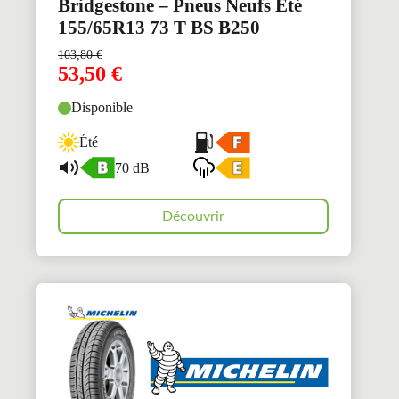
Bridgestone – Pneus Neufs Été
155/65R13 73 T BS B250
103,80
€
53,50
€
Disponible
Été
70 dB
Découvrir