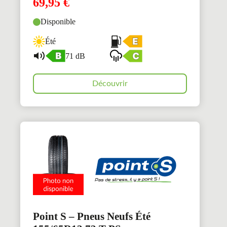
69,95
€
Disponible
Été
71 dB
Découvrir
Point S – Pneus Neufs Été