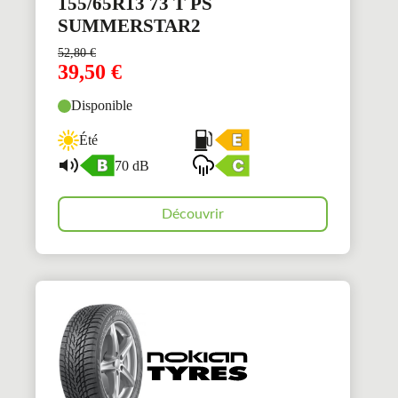
155/65R13 73 T PS
SUMMERSTAR2
52,80
€
39,50
€
Disponible
Été
70 dB
Découvrir