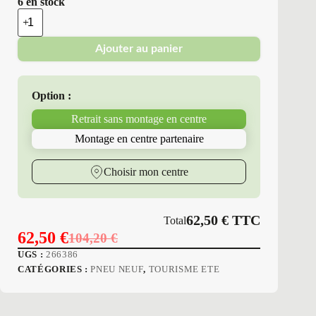
6 en stock
quantité
de
Platin
Ajouter au panier
Erol
-
Pneus
Neufs
Option :
4
Saisons
Retrait sans montage en centre
165/60R14
75
Montage en centre partenaire
T
P7
RP-
Choisir mon centre
100
ALLSEASO
62,50
€
TTC
Total
62,50
€
104,20
€
Le
Le
UGS :
266386
prix
prix
CATÉGORIES :
PNEU NEUF
,
TOURISME ETE
initial
actuel
était :
est :