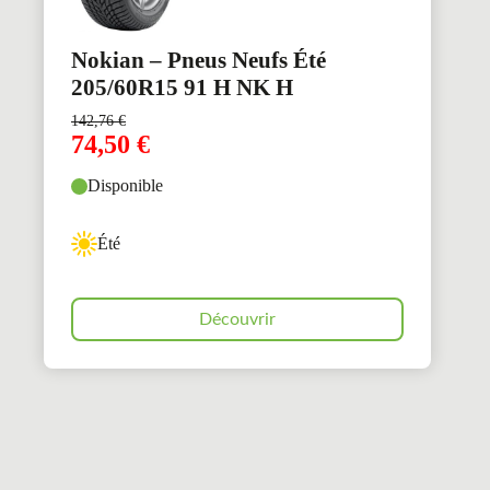
Nokian – Pneus Neufs Été
205/60R15 91 H NK H
142,76
€
74,50
€
Disponible
Été
Découvrir