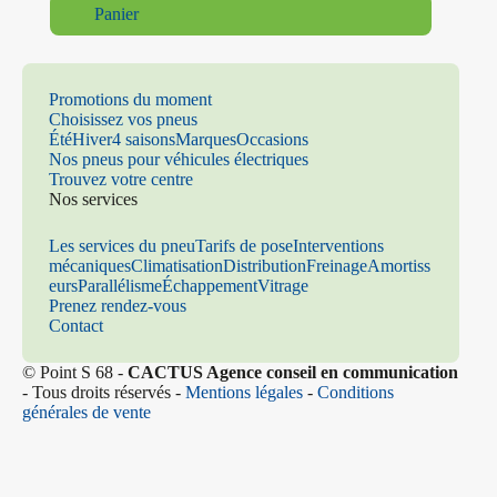
Panier
Promotions du moment
Choisissez vos pneus
Été
Hiver
4 saisons
Marques
Occasions
Nos pneus pour véhicules électriques
Trouvez votre centre
Nos services
Les services du pneu
Tarifs de pose
Interventions
mécaniques
Climatisation
Distribution
Freinage
Amortiss
eurs
Parallélisme
Échappement
Vitrage
Prenez rendez-vous
Contact
© Point S 68 -
CACTUS Agence conseil en communication
- Tous droits réservés -
Mentions légales
-
Conditions
générales de vente