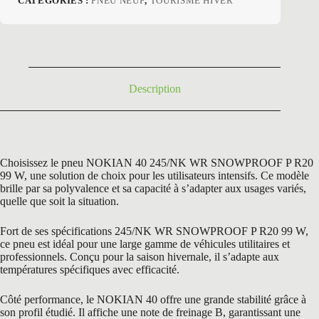
CATÉGORIES :
PNEU NEUF
,
TOURISME HIVER
initial
actuel
était :
est :
433,20 €.
245,50 €.
Description
Choisissez le pneu NOKIAN 40 245/NK WR SNOWPROOF P R20
99 W, une solution de choix pour les utilisateurs intensifs. Ce modèle
brille par sa polyvalence et sa capacité à s’adapter aux usages variés,
quelle que soit la situation.
Fort de ses spécifications 245/NK WR SNOWPROOF P R20 99 W,
ce pneu est idéal pour une large gamme de véhicules utilitaires et
professionnels. Conçu pour la saison hivernale, il s’adapte aux
températures spécifiques avec efficacité.
Côté performance, le NOKIAN 40 offre une grande stabilité grâce à
son profil étudié. Il affiche une note de freinage B, garantissant une