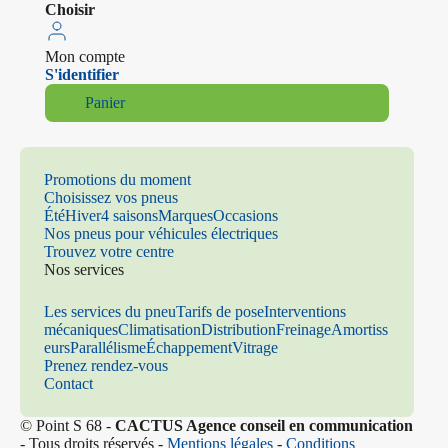
Choisir
Mon compte
S'identifier
Panier
Promotions du moment
Choisissez vos pneus
Été
Hiver
4 saisons
Marques
Occasions
Nos pneus pour véhicules électriques
Trouvez votre centre
Nos services
Les services du pneu
Tarifs de pose
Interventions
mécaniques
Climatisation
Distribution
Freinage
Amortiss
eurs
Parallélisme
Échappement
Vitrage
Prenez rendez-vous
Contact
© Point S 68 -
CACTUS Agence conseil en communication
- Tous droits réservés -
Mentions légales
-
Conditions