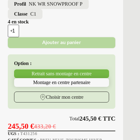
Profil
NK WR SNOWPROOF P
Classe
C1
4 en stock
quantité
de
Nokian
Ajouter au panier
-
Pneus
Neufs
Hiver
Option :
245/40R20
99
Retrait sans montage en centre
W
NK
Montage en centre partenaire
WR
SNOWPROOF
P
Choisir mon centre
245,50
€
TTC
Total
245,50
€
433,20
€
Le
Le
UGS :
T431256
prix
prix