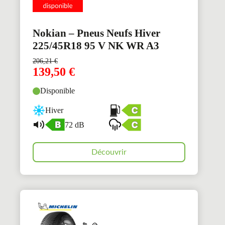
Nokian – Pneus Neufs Hiver
225/45R18 95 V NK WR A3
206,21
€
139,50
€
Disponible
Hiver
72 dB
Découvrir