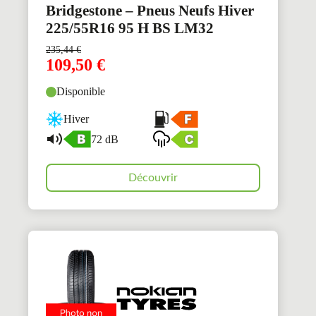
Bridgestone – Pneus Neufs Hiver
225/55R16 95 H BS LM32
235,44
€
109,50
€
Disponible
Hiver
72 dB
Découvrir